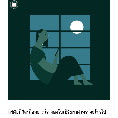
ไฟดับทีก็เหมือนขาดใจ ต้องรีบเซิร์ชหาด่วนว่าจะโทรไป