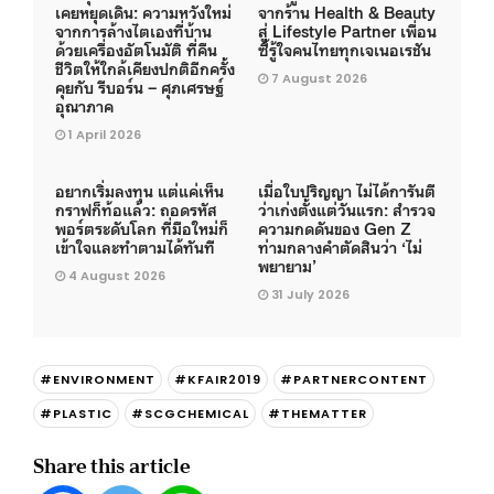
เคยหยุดเดิน: ความหวังใหม่
จากร้าน Health & Beauty
จากการล้างไตเองที่บ้าน
สู่ Lifestyle Partner เพื่อน
ด้วยเครื่องอัตโนมัติ ที่คืน
ซี้รู้ใจคนไทยทุกเจเนอเรชัน
ชีวิตให้ใกล้เคียงปกติอีกครั้ง
7 August 2026
คุยกับ รีบอร์น – ศุภเศรษฐ์
อุณาภาค
1 April 2026
อยากเริ่มลงทุน แต่แค่เห็น
เมื่อใบปริญญา ไม่ได้การันตี
กราฟก็ท้อแล้ว: ถอดรหัส
ว่าเก่งตั้งแต่วันแรก: สำรวจ
พอร์ตระดับโลก ที่มือใหม่ก็
ความกดดันของ Gen Z
เข้าใจและทำตามได้ทันที
ท่ามกลางคำตัดสินว่า ‘ไม่
พยายาม’
4 August 2026
31 July 2026
#ENVIRONMENT
#KFAIR2019
#PARTNERCONTENT
#PLASTIC
#SCGCHEMICAL
#THEMATTER
Share this article