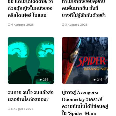
ขับ แต่ไม่ได้เฉิดฉาย: ว่า
ทำไมเราถึงชอบคุยกับ
ด้วยผู้หญิงในหนังของ
คนอื่นมากขึ้น ทั้งที่
คริสโตเฟอร์ โนแลน
บางทีไม่รู้จักกันด้วยซ้ำ
4 August 2026
3 August 2026
299
246
จนกาย จนใจ จนแล้วส่ง
ปูทางสู่ Avengers:
ผลอย่างไรต่อสมอง?
Doomsday วิเคราะห์
ความเป็นไปได้ที่ซ่อนอยู่
6 August 2026
ใน ‘Spider-Man: