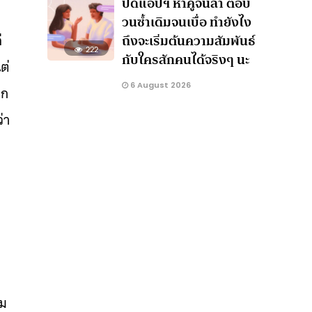
ปัดแอปฯ หาคู่จนล้า ตอบ
วนซ้ำเดิมจนเบื่อ ทำยังไง
่
ถึงจะเริ่มต้นความสัมพันธ์
222
กับใครสักคนได้จริงๆ นะ
ต่
6 August 2026
ุก
่า
าม