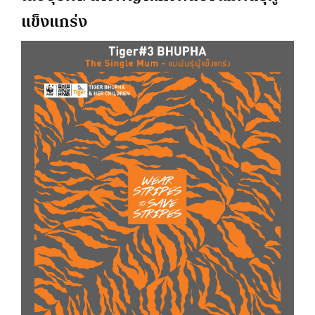
แข็งแกร่ง