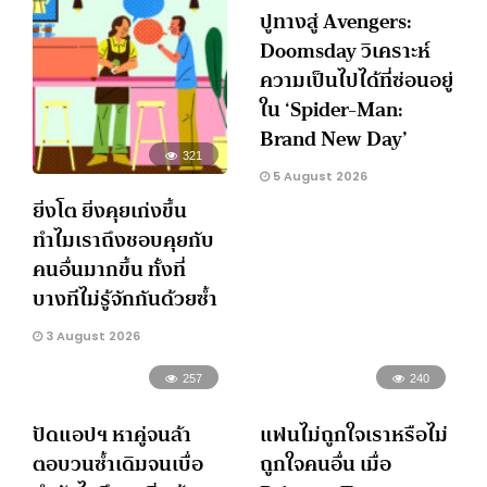
ปูทางสู่ Avengers:
Doomsday วิเคราะห์
ความเป็นไปได้ที่ซ่อนอยู่
ใน ‘Spider-Man:
Brand New Day’
321
5 August 2026
ยิ่งโต ยิ่งคุยเก่งขึ้น
ทำไมเราถึงชอบคุยกับ
คนอื่นมากขึ้น ทั้งที่
บางทีไม่รู้จักกันด้วยซ้ำ
3 August 2026
257
240
ปัดแอปฯ หาคู่จนล้า
แฟนไม่ถูกใจเราหรือไม่
ตอบวนซ้ำเดิมจนเบื่อ
ถูกใจคนอื่น เมื่อ