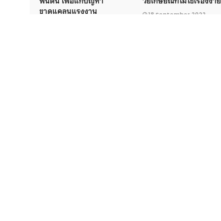
พื้นดิน เพื่อแก้ปัญหา
วัยเกษียณที่ไม่ใช่เรื่องง่า
ขาดแคลนแรงงาน
18 September 2022
29 April 2026
#ญี่ปุ่น
#ผ้าอ้อมผู้ใหญ่
#สังคมสูงวัย
Share this article
Copyright © 2018 The MATTER. All rights reserved. ·
นโยบายความเป็นส่วน