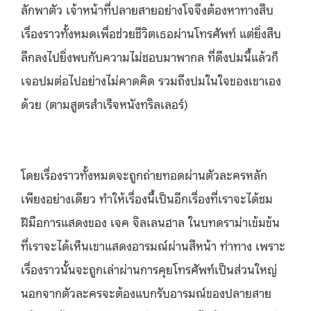
ลักพาตัว เจ้าหน้าที่ปลายสายอย่างโจจึงต้องหาทางสืบ
เรื่องราวทั้งหมดเพื่อช่วยชีวิตเธอผ่านโทรศัพท์ แต่ยิ่งสืบ
ลึกลงไปยิ่งพบกับความไม่ชอบมาพากล ที่ดึงปมนี้แล้วก็
เจอปมต่อไปอย่างไม่คาดคิด รวมถึงปมในใจของเขาเอง
ด้วย (ตามสูตรสำเร็จหนังทริลเลอร์)
โดยเรื่องราวทั้งหมดจะถูกถ่ายทอดผ่านตัวละครหลัก
เพียงอย่างเดียว ทำให้เรื่องนี้เป็นอีกเรื่องที่เราจะได้ชม
ฝีมือการแสดงของ เจค จิลเลนฮาล ในบทดราม่าเข้มข้น
ที่เราจะได้เห็นเขาแสดงอารมณ์ผ่านสีหน้า ท่าทาง เพราะ
เรื่องราวนั้นจะถูกเล่าผ่านการคุยโทรศัพท์เป็นส่วนใหญ่
นอกจากตัวละครจะต้องแบกรับอารมณ์ของปลายสาย