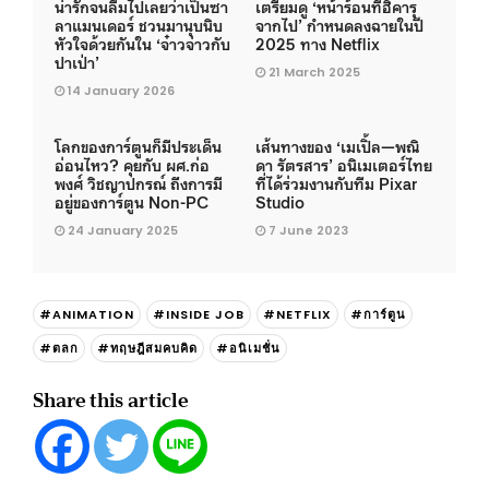
น่ารักจนลืมไปเลยว่าเป็นซา
เตรียมดู ‘หน้าร้อนที่ฮิคารุ
ลาแมนเดอร์ ชวนมานุบนิบ
จากไป’ กำหนดลงฉายในปี
หัวใจด้วยกันใน ‘จ๋าวจ่าวกับ
2025 ทาง Netflix
ปาเป่า’
21 March 2025
14 January 2026
โลกของการ์ตูนก็มีประเด็น
เส้นทางของ ‘เมเปิ้ล—พณิ
อ่อนไหว? คุยกับ ผศ.ก่อ
ดา รัตรสาร’ อนิเมเตอร์ไทย
พงศ์ วิชญาปกรณ์ ถึงการมี
ที่ได้ร่วมงานกับทีม Pixar
อยู่ของการ์ตูน Non-PC
Studio
24 January 2025
7 June 2023
#ANIMATION
#INSIDE JOB
#NETFLIX
#การ์ตูน
#ตลก
#ทฤษฎีสมคบคิด
#อนิเมชั่น
Share this article