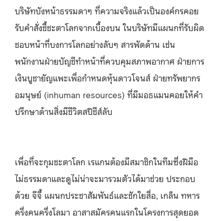
บริษัทบังหน้าธรรมดาๆ ที่ความจริงแล้วเป็นองค์กรคอย
รับคำสั่งชี้ชะตาโลกจากเบื้องบน ในบริษัทมีแผนกที่รับผิด
ชอบหน้าที่บงการโลกอย่างลับๆ สารพัดด้าน เช่น
พนักงานฝ่ายบัญชีทำหน้าที่ควบคุมสภาพอากาศ ฝ่ายการ
เงินบูชายัญแพะเพื่อกำหนดหุ้นดาวโจนส์ ฝ่ายทรัพยากร
อมนุษย์ (inhuman resources) ที่มีมอธแมนคอยให้คำ
ปรึกษาด้านสิ่งมีชีวิตสปีชีส์ลับ
เพื่อที่จะกุมชะตาโลก เรแกนต้องมีสมาชิกในทีมซึ่งฝีมือ
ไม่ธรรมดาและดูไม่น่าจะมารวมตัวได้มาช่วย ประกอบ
ด้วย จีจี้ แผนกประชาสัมพันธ์และชักใยสื่อ, เกล็น ทหาร
ครึ่งคนครึ่งโลมา อาสาสมัครคนแรกในโครงการสุดยอด