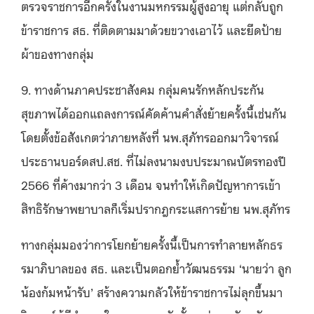
ตรวจราชการอีกครั้งในงานมหกรรมผู้สูงอายุ แต่กลับถูก
ข้าราชการ สธ. ที่ติดตามมาด้วยขวางเอาไว้ และยึดป้าย
ผ้าของทางกลุ่ม
9. ทางด้านภาคประชาสังคม กลุ่มคนรักหลักประกัน
สุขภาพได้ออกแถลงการณ์คัดค้านคำสั่งย้ายครั้งนี้เช่นกัน
โดยตั้งข้อสังเกตว่าภายหลังที่ นพ.สุภัทรออกมาวิจารณ์
ประธานบอร์ดสป.สช. ที่ไม่ลงนามงบประมาณบัตรทองปี
2566 ที่ค้างมากว่า 3 เดือน จนทำให้เกิดปัญหาการเข้า
สิทธิรักษาพยาบาลก็เริ่มปรากฎกระแสการย้าย นพ.สุภัทร
ทางกลุ่มมองว่าการโยกย้ายครั้งนี้เป็นการทำลายหลักธร
รมาภิบาลของ สธ. และเป็นตอกย้ำวัฒนธรรม ‘นายว่า ลูก
น้องก้มหน้ารับ’ สร้างความกลัวให้ข้าราชการไม่ลุกขึ้นมา