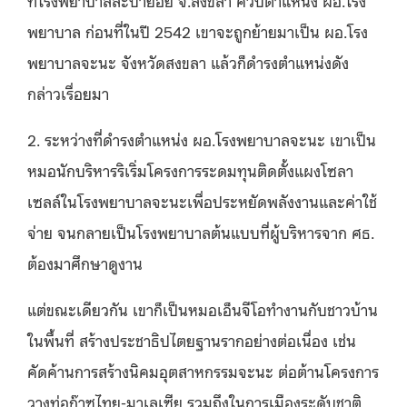
ที่โรงพยาบาลสะบ้าย้อย จ.สงขลา ควบตำแหน่ง ผอ.โรง
พยาบาล ก่อนที่ในปี 2542 เขาจะถูกย้ายมาเป็น ผอ.โรง
พยาบาลจะนะ จังหวัดสงขลา แล้วก็ดำรงตำแหน่งดัง
กล่าวเรื่อยมา
2. ระหว่างที่ดำรงตำแหน่ง ผอ.โรงพยาบาลจะนะ เขาเป็น
หมอนักบริหารริเริ่มโครงการระดมทุนติดตั้งแผงโซลา
เซลล์ในโรงพยาบาลจะนะเพื่อประหยัดพลังงานและค่าใช้
จ่าย จนกลายเป็นโรงพยาบาลต้นแบบที่ผู้บริหารจาก ศธ.
ต้องมาศึกษาดูงาน
แต่ขณะเดียวกัน เขาก็เป็นหมอเอ็นจีโอทำงานกับชาวบ้าน
ในพื้นที่ สร้างประชาธิปไตยฐานรากอย่างต่อเนื่อง เช่น
คัดค้านการสร้างนิคมอุตสาหกรรมจะนะ ต่อต้านโครงการ
วางท่อก๊าซไทย-มาเลเซีย รวมถึงในการเมืองระดับชาติ