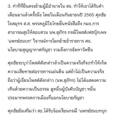
3.
ท่าทีที่ยืนตรงข้ามผู้มีอำนาจใน สธ. ทำให้เขาได้รับคำ
เตือนมาแล้วครั้งนึง โดยในเดือนกันยายนปี 2565 ศุภชัย
ใจสมุทร ส.ส. พรรคภูมิใจไทยยื่นหนังสือถึง กมธ.การ
สาธารณสุขให้สอบสวน นพ.สุภัทร กรณีโพสต์เฟซบุ๊กเพจ
‘แพทย์ชนบท’ วิจารณ์การโยกย้ายข้าราชการ ศธ.
นโยบายสุญญากาศกัญชา รวมถึงการจัดหาวัคซีน
ศุภชัยระบุว่าโพสต์ดังกล่าวถ้าเป็นความจริงก็จะทำให้เกิด
ความเสียหายต่อราชการแผ่นดิน แต่ถ้าไม่เป็นความจริง
ถือว่าผู้เขียนโพสต์ดังกล่าว (นพ.สุภัทร) ไม่ได้แสดงความ
เห็นด้วยความเป็นธรรม ดูหมิ่นผู้บังคับบัญชา หมิ่น
ประมาทพรรคการเมืองที่ออกนโยบายกัญชา
ศุภชัยยังเสริมว่า สธ.ได้รับร้องเรียนกรณี ‘แพทย์ชนบทบุก