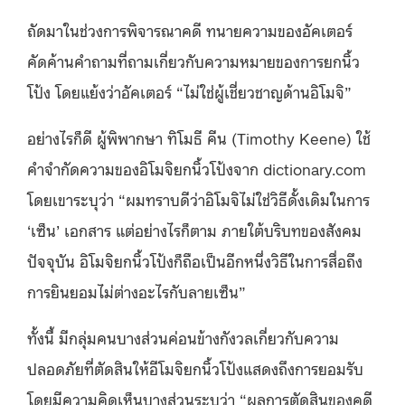
ถัดมาในช่วงการพิจารณาคดี ทนายความของอัคเตอร์
คัดค้านคำถามที่ถามเกี่ยวกับความหมายของการยกนิ้ว
โป้ง โดยแย้งว่าอัคเตอร์ “ไม่ใช่ผู้เชี่ยวชาญด้านอิโมจิ”
อย่างไรก็ดี ผู้พิพากษา ทิโมธี คีน (Timothy Keene) ใช้
คำจำกัดความของอิโมจิยกนิ้วโป้งจาก dictionary.com
โดยเขาระบุว่า “ผมทราบดีว่าอิโมจิไม่ใช่วิธีดั้งเดิมในการ
‘เซ็น’ เอกสาร แต่อย่างไรก็ตาม ภายใต้บริบทของสังคม
ปัจจุบัน อิโมจิยกนิ้วโป้งก็ถือเป็นอีกหนึ่งวิธีในการสื่อถึง
การยินยอมไม่ต่างอะไรกับลายเซ็น”
ทั้งนี้ มีกลุ่มคนบางส่วนค่อนข้างกังวลเกี่ยวกับความ
ปลอดภัยที่ตัดสินให้อีโมจิยกนิ้วโป้งแสดงถึงการยอมรับ
โดยมีความคิดเห็นบางส่วนระบุว่า “ผลการตัดสินของคดี