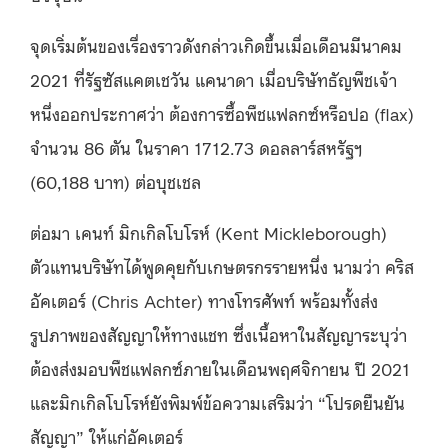
จุดเริ่มต้นของเรื่องราวดังกล่าวเกิดขึ้นเมื่อเดือนมีนาคม
2021 ที่รัฐซัสแคตเชวัน แคนาดา เมื่อบริษัทธัญพืชเจ้า
หนึ่งออกประกาศว่า ต้องการซื้อพืชแฟลกซ์หรือปอ (flax)
จำนวน 86 ตัน ในราคา 1712.73 ดอลลาร์สหรัฐฯ
(60,188 บาท) ต่อบุชเชล
ต่อมา เคนท์ มิกเกิลโบโรห์ (Kent Mickleborough)
ตัวแทนบริษัทได้พูดคุยกับเกษตรกรรายหนึ่ง นามว่า คริส
อัคเตอร์ (Chris Achter) ทางโทรศัพท์ พร้อมทั้งส่ง
รูปภาพของสัญญาให้ทางแชท ซึ่งเนื้อหาในสัญญาระบุว่า
ต้องส่งมอบพืชแฟลกซ์ภายในเดือนพฤศจิกายน ปี 2021
และมิกเกิลโบโรห์ยังพิมพ์ข้อความเสริมว่า “โปรดยืนยัน
สัญญา” ให้แก่อัคเตอร์