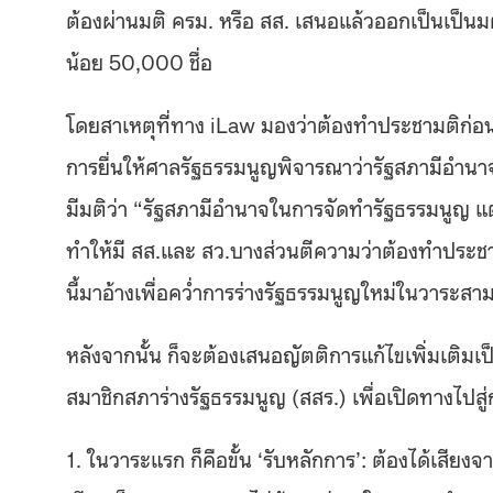
ต้องผ่านมติ ครม. หรือ สส. เสนอแล้วออกเป็นเป็นม
น้อย 50,000 ชื่อ
โดยสาเหตุที่ทาง iLaw มองว่าต้องทำประชามติก่อนก
การยื่นให้ศาลรัฐธรรมนูญพิจารณาว่ารัฐสภามีอำนา
มีมติว่า “รัฐสภามีอำนาจในการจัดทำรัฐธรรมนูญ 
ทำให้มี สส.และ สว.บางส่วนตีความว่าต้องทำประชา
นี้มาอ้างเพื่อคว่ำการร่างรัฐธรรมนูญใหม่ในวาระสา
หลังจากนั้น ก็จะต้องเสนอญัตติการแก้ไขเพิ่มเติมเป็
สมาชิกสภาร่างรัฐธรรมนูญ (สสร.) เพื่อเปิดทางไปสู
1. ในวาระแรก ก็คือขั้น ‘รับหลักการ’: ต้องได้เสียง