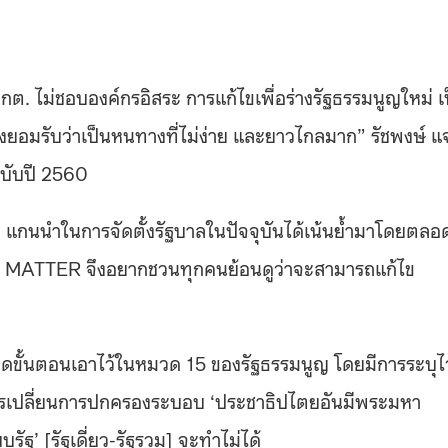
ต. ไม่ชอบองค์กรอิสระ การแก้ไขเพื่อร่างรัฐธรรมนูญใหม่ เ
งยอมรับว่าเป็นหนทางที่ไม่ง่าย และยาวไกลมาก” รัชพงษ์ แ
ฉบับปี 2560
ย แกนนำในการจัดตั้งรัฐบาลในปัจจุบันได้เน้นย้ำมาโดยตลอ
) The MATTER จึงอยากชวนทุกคนย้อนดูว่าจะสามารถแก้ไข
นดขั้นตอนเอาไว้ในหมวด 15 ของรัฐธรรมนูญ โดยมีการระบุไว
นการเปลี่ยนการปกครองระบอบ ‘ประชาธิปไตยอันมีพระมหา
รัฐ’ [รัฐเดี่ยว-รัฐรวม] จะทำไม่ได้