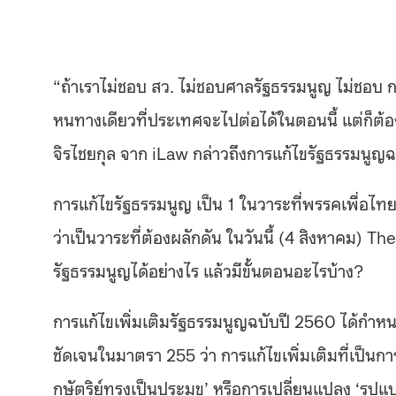
“ถ้าเราไม่ชอบ สว. ไม่ชอบศาลรัฐธรรมนูญ ไม่ชอบ กก
หนทางเดียวที่ประเทศจะไปต่อได้ในตอนนี้ แต่ก็ต้อ
จิรไชยกุล จาก iLaw กล่าวถึงการแก้ไขรัฐธรรมนูญ
การแก้ไขรัฐธรรมนูญ เป็น 1 ในวาระที่พรรคเพื่อไท
ว่าเป็นวาระที่ต้องผลักดัน ในวันนี้ (4 สิงหาคม
รัฐธรรมนูญได้อย่างไร แล้วมีขั้นตอนอะไรบ้าง?
การแก้ไขเพิ่มเติมรัฐธรรมนูญฉบับปี 2560 ได้กำห
ชัดเจนในมาตรา 255 ว่า การแก้ไขเพิ่มเติมที่เป็
กษัตริย์ทรงเป็นประมุข’ หรือการเปลี่ยนแปลง ‘รูปแบบ