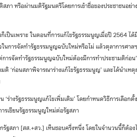
ติสภา หรือผ่านมติรัฐมนตรีโดยการเข้าชื่อของประชาชนอย่า
็เป็นเพราะ ในตอนที่การแก้ไขรัฐธรรมนูญเมื่อปี 2564 ได้ม
จในการจัดทำรัฐธรรมนูญฉบับใหม่หรือไม่ แล้วตุลาการศาลฯ 
แต่การจัดทำรัฐธรรมนูญฉบับใหม่ต้องมีการทำประชามติก่อน
มติ ‘ก่อนสภาพิจารณาร่างแก้ไขรัฐธรรมนูญ’ และได้นำเหตุ
ม
น ‘ร่างรัฐธรรมนูญแก้ไขเพิ่มเติม’ โดยกำหนดวิธีการเลือกตั้
่การเขียนรัฐธรรมนูญใหม่ต่อรัฐสภา
จากรัฐสภา [สส.+สว.] เห็นชอบครึ่งหนึ่ง โดยในจำนวนนี้ก็ต้องไ