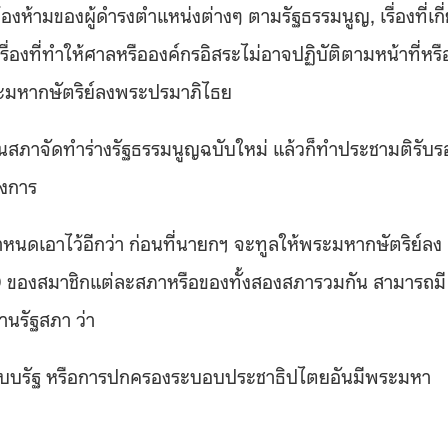
ต้องห้ามของผู้ดำรงตำแหน่งต่างๆ ตามรัฐธรรมนูญ, เรื่องที่เกี
ื่องที่ทำให้ศาลหรือองค์กรอิสระไม่อาจปฏิบัติตามหน้าที่หรื
ระมหากษัตริย์ลงพระปรมาภิไธย
เป็นสภาจัดทำร่างรัฐธรรมนูญฉบับใหม่ แล้วก็ทำประชามติรับร
างการ
ำหนดเอาไว้อีกว่า ก่อนที่นายกฯ จะทูลให้พระมหากษัตริย์ลง
10 ของสมาชิกแต่ละสภาหรือของทั้งสองสภารวมกัน สามารถมี
านรัฐสภา ว่า
รูปแบบรัฐ หรือการปกครองระบอบประชาธิปไตยอันมีพระมหา