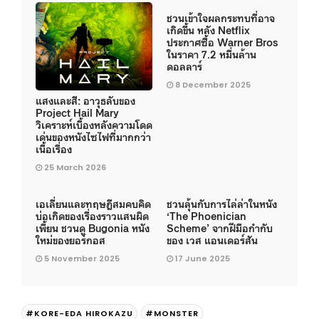
ชวนเข้าใจผลกระทบที่อาจ
เกิดขึ้น หลัง Netflix
ประกาศซื้อ Warner Bros
ในราคา 7.2 หมื่นล้าน
ดอลลาร์
8 December 2025
แสงและสี: อาวุธลับของ
Project Hail Mary
วิเคราะห์เบื้องหลังความโดด
เด่นของหนังไซไฟที่มากกว่า
เนื้อเรื่อง
25 March 2026
เอเลี่ยนและทฤษฎีสมคบคิด
ชวนลุ้นกับการไล่ล่าในหนัง
บ่อเกิดของเรื่องราวแสนผิด
‘The Phoenician
เพี้ยน ชวนดู Bugonia หนัง
Scheme’ จากฝีมือกำกับ
ใหม่ของยอร์กอส
ของ เวส แอนเดอร์สัน
5 November 2025
17 June 2025
#KORE-EDA HIROKAZU
#MONSTER