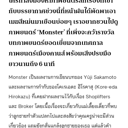
ใครกำลังมองหาภาพยนตร์สักเรื่องที่เข้า
กับบรรยากาศช่วงนี้ที่หน้าฝนได้พัดพาเอา
เมฆสีหม่นมาเยือนบ่อยๆ เราอยากชวนไปดู
ภาพยนตร์ ‘Monster’ ที่เพิ่งจะคว้ารางวัล
บทภาพยนตร์ยอดเยี่ยมจากเทศกาล
ภาพยนตร์เมืองคานส์ พร้อมเสีงปรบมือ
ยาวนานถึง 6 นาที
Monster เป็นผลงานการเขียนบทของ Yûji Sakamoto
และผลงานการกำกับของโคเรเอดะ ฮิโรคาสุ (Kore-eda
Hirokazu) ที่เคยฝากผลงานไว้กับเรื่อง Shoplifters
และ Broker โดยเนื้อเรื่องจะเกี่ยวกับแม่เลี้ยงเดี่ยวที่พบ
ว่าลูกชายทำตัวแปลกไปและสงสัยว่าคุณครูน่าจะมีส่วน
เกี่ยวข้อง แถมยังกลั่นแกล้งลูกชายของเธอ แต่แล้วคำ