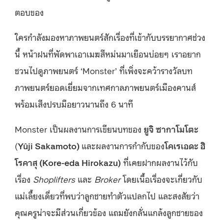
ตอบของ
ใครกำลังมองหาภาพยนตร์สักเรื่องที่เข้ากับบรรยากาศช่วง
นี้ หน้าฝนที่พัดพาเอาเมฆสีหม่นมาเยือนบ่อยๆ เราอยาก
ชวนไปดูภาพยนตร์ ‘Monster’ ที่เพิ่งจะคว้ารางวัลบท
ภาพยนตร์ยอดเยี่ยมจากเทศกาลภาพยนตร์เมืองคานส์
พร้อมเสีงปรบมือยาวนานถึง 6 นาที
Monster เป็นผลงานการเขียนบทของ
ยูจิ ซากาโมโตะ
(
Yûji Sakamoto)
และผลงานการกำกับของ
โคเรเอดะ ฮิ
โรคาสุ (
Kore-eda Hirokazu)
ที่เคยฝากผลงานไว้กับ
เรื่อง
Shoplifters
และ
Broker
โดยเนื้อเรื่องจะเกี่ยวกับ
แม่เลี้ยงเดี่ยวที่พบว่าลูกชายทำตัวแปลกไป และสงสัยว่า
คุณครูน่าจะมีส่วนเกี่ยวข้อง แถมยังกลั่นแกล้งลูกชายของ