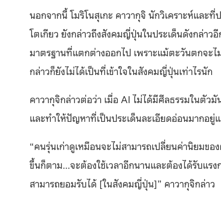
นอกจากนี้ โมริโนสุเกะ คาวากุจิ นักวิเคราะห์และท
โตเกียว ยังกล่าวถึงสังคมญี่ปุ่นในประเด็นดังกล่าวอีก
มาตรฐานที่แตกต่างออกไป เพราะแม้ตะวันตกจะไม่ยอ
กล่าวก็ยังไม่ได้เป็นที่เข้าใจในสังคมญี่ปุ่นเท่าไรนัก
คาวากุจิกล่าวต่อว่า เมื่อ AI ไม่ได้มีศีลธรรมในตัวม
และทำให้ปัญหาที่เป็นประเด็นละเอียดอ่อนมากอยู่แล้ว
“คนรุ่นเก่าดูเหมือนจะไม่สามารถเปลี่ยนค่านิยมของต
ขึ้นก็ตาม…จะต้องใช้เวลาอีกนานและต้องได้รับแรงกดด
สามารถยอมรับได้ [ในสังคมญี่ปุ่น]” คาวากุจิกล่าว