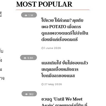
MOST POPULAR
้
1.1K
ใบ้หวย ให้คำคม? คุยกับ
เพจ POTATO เมื่อการ
ดูแลเพจวงดนตรีไม่จำเป็น
ต้องมีแค่เรื่องดนตรี
1 June 2026
ับ
9.8K
้ง
แมสเกินไป งั้นไม่ชอบแล้ว
ใน
เหตุผลเบื้องหลังการ
โบกมือลาของแมส
อาจ
27 May 2026
362
ชวนดู ‘Until We Meet
Again’ ภาพยนตร์ญี่ปุ่น ที่