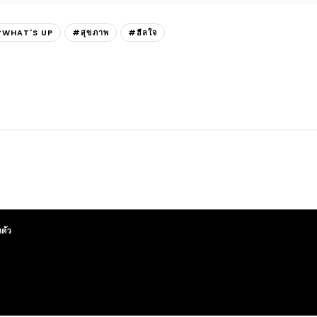
WHAT'S UP
#สุขภาพ
#ฮีลใจ
ตัว