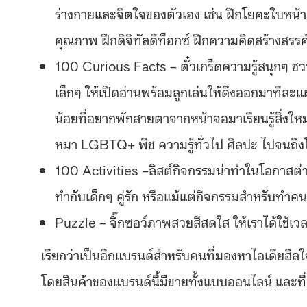
ร่างกายและจิตใจของตัวเอง เช่น ฝึกโยคะใบหน้า 
คุณภาพ ฝึกดิจิทัลดีท็อกซ์ ฝึกความคิดสร้างสรรค์
100 Curious Facts – ตั๋วเกร็ดความรู้สนุกๆ ชว
เล็กๆ ให้เปิดอ่านพร้อมลูกเล่นให้ดึงออกมาทีล
น้อยที่อยากพักสายตาจากหน้าจอมาเรียนรู้สิ่งใหม่
หมา LGBTQ+ พืช ความรู้ทั่วไป ศิลปะ ไปจนถึ
100 Activities –ลิสต์กิจกรรมน่าทำในโอกาสต่างๆ ส
ทำกับเด็กๆ คู่รัก หรือแม้แต่กิจกรรมสำหรับทำคน
Puzzle – จิ๊กซอว์ภาพสวยสีสดใส ให้เราได้ใช้เวลา
เรียกว่าเป็นอีกแบรนด์สำหรับคนที่มองหาไอเดียฮีลใ
โดยสินค้าของแบรนด์นี้มีขายทั้งแบบออนไลน์ และที