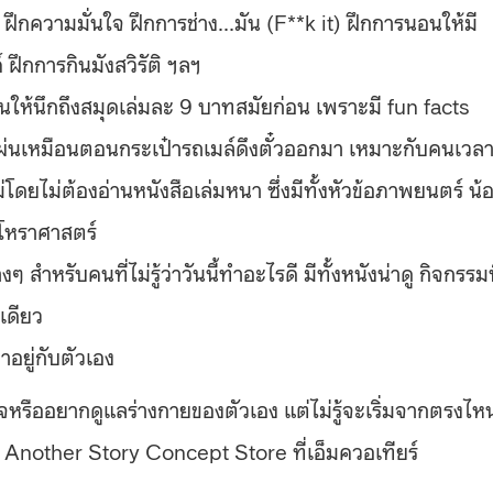
ฝึกความมั่นใจ ฝึกการช่าง…มัน (F**k it) ฝึกการนอนให้มี
 ฝึกการกินมังสวิรัติ ฯลฯ
นให้นึกถึงสมุดเล่มละ 9 บาทสมัยก่อน เพราะมี fun facts
ะแผ่นเหมือนตอนกระเป๋ารถเมล์ดึงตั๋วออกมา เหมาะกับคนเวล
โดยไม่ต้องอ่านหนังสือเล่มหนา ซึ่งมีทั้งหัวข้อภาพยนตร์ น้
งโหราศาสตร์
ำหรับคนที่ไม่รู้ว่าวันนี้ทำอะไรดี มีทั้งหนังน่าดู กิจกรรมท
เดียว
อยู่กับตัวเอง
จหรืออยากดูแลร่างกายของตัวเอง แต่ไม่รู้จะเริ่มจากตรงไห
่ Another Story Concept Store ที่เอ็มควอเทียร์