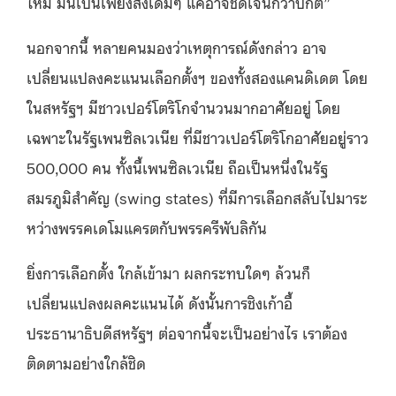
ใหม่ มันเป็นเพียงสิ่งเดิมๆ แค่อาจชัดเจนกว่าปกติ”
นอกจากนี้ หลายคนมองว่าเหตุการณ์ดังกล่าว อาจ
เปลี่ยนแปลงคะแนนเลือกตั้งฯ ของทั้งสองแคนดิเดต โดย
ในสหรัฐฯ มีชาวเปอร์โตริโกจำนวนมากอาศัยอยู่ โดย
เฉพาะในรัฐเพนซิลเวเนีย ที่มีชาวเปอร์โตริโกอาศัยอยู่ราว
500,000 คน ทั้งนี้เพนซิลเวเนีย ถือเป็นหนึ่งในรัฐ
สมรภูมิสำคัญ (swing states) ที่มีการเลือกสลับไปมาระ
หว่างพรรคเดโมแครตกับพรรครีพับลิกัน
ยิ่งการเลือกตั้ง ใกล้เข้ามา ผลกระทบใดๆ ล้วนก็
เปลี่ยนแปลงผลคะแนนได้ ดังนั้นการชิงเก้าอี้
ประธานาธิบดีสหรัฐฯ ต่อจากนี้จะเป็นอย่างไร เราต้อง
ติดตามอย่างใกล้ชิด