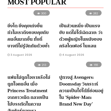
MOST POPULAR
300
282
ยิ่งโต ยิ่งคุยเก่งขึ้น
เป็นส่วนหนึ่ง เป็นแรง
ทำไมเราถึงชอบคุยกับ
ขับ แต่ไม่ได้เฉิดฉาย: ว่า
คนอื่นมากขึ้น ทั้งที่
ด้วยผู้หญิงในหนังของ
บางทีไม่รู้จักกันด้วยซ้ำ
คริสโตเฟอร์ โนแลน
3 August 2026
4 August 2026
213
155
แฟนไม่ถูกใจเราหรือไม่
ปูทางสู่ Avengers:
ถูกใจคนอื่น เมื่อ
Doomsday วิเคราะห์
Princess Treatment
ความเป็นไปได้ที่ซ่อนอยู่
จากชาวเน็ต กลายเป็น
ใน ‘Spider-Man:
ไม้บรรทัดในความ
Brand New Day’
สัมพันธ์ของเรา