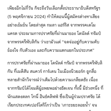
เพียงอีกไม่กี่วัน ก็จะถึงวันเลือกตั้งประธานาธิบดีสหรัฐฯ
(5 พฤศจิกายน 2024) ทำให้ตอนนี้ผู้สมัครต่างหาเสียง
อย่างเข้มข้น โดยล่าสุด กมลา แฮร์ริส จากพรรคเดโม
แครต ประณามการปราศรัยที่ผ่านมาของ โดนัลด์ ทรัมป์
จากพรรครีพับลิกัน ว่าเขามัวแต่ “จดจ่ออยู่กับความคับ
ข้องใจ กับตัวเอง และกับความแตกแยกในประเทศ”
การปราศรัยที่ผ่านมาของ โดนัลด์ ทรัมป์ จากพรรครีพับลิ
กัน ที่เมดิสัน สแควร์ การ์เดน ในเมืองนิวยอร์ก ถูกสื่อ
หลายสำนักวิจารณ์ว่าเต็มไปด้วยความเกลียดชัง เนื่อง
จากทรัมป์ได้โจมตีผู้อพยพอย่างชัดเจน ทั้งนี้ มีช่วงหนึ่ง ที่
นักแสดงตลก โทนี่ ฮินช์คลิฟฟ์ ซึ่งเป็นผู้ร่วมปราศรัย ได้
เรียกประเทศเปอร์โตริโกว่าเป็น ‘เกาะขยะลอยน้ำ’ จน