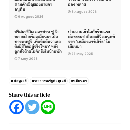
ตามคำเชิญของนายกฯ
อ่อง หล่าย
อนุทิน
6 August 2026
6 August 2026
ปริศนาชีวิต อองซาน ซู จี:
ทำความเข้าใจภัยร้ายแรง
หลายฝ่ายร้องเมียนมาเปิด
ต่อธรรมชาติและชีวิตมนุษย์
ทางพบซูจี เพื่อยืนยันว่าเธอ
จาก ‘เหมืองแรร์เอิร์ธ’ ใน
ยังมีชีวิตอยู่จริงไหม? หลัง
เมียนมา
ถูกสั่งย้ายไปกักขังในบ้านพัก
27 May 2025
7 May 2026
#ก่อทูเลย์
#สาธารณรัฐก่อทูเลย์
#เมียนมา
Share this article