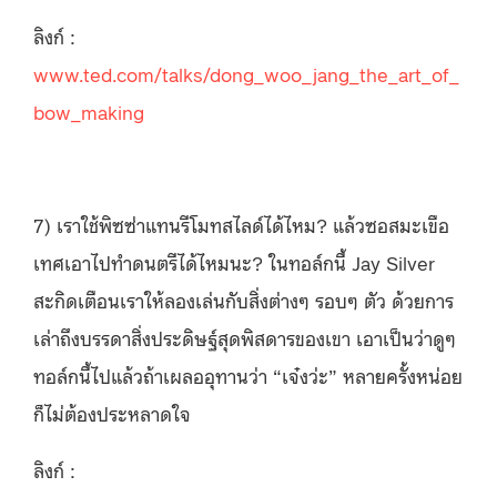
ลิงก์ :
www.ted.com/talks/dong_woo_jang_the_art_of_
bow_making
7) เราใช้พิซซ่าแทนรีโมทสไลด์ได้ไหม? แล้วซอสมะเขือ
เทศเอาไปทำดนตรีได้ไหมนะ? ในทอล์กนี้ Jay Silver
สะกิดเตือนเราให้ลองเล่นกับสิ่งต่างๆ รอบๆ ตัว ด้วยการ
เล่าถึงบรรดาสิ่งประดิษฐ์สุดพิสดารของเขา เอาเป็นว่าดูๆ
ทอล์กนี้ไปแล้วถ้าเผลออุทานว่า “เจ๋งว่ะ” หลายครั้งหน่อย
ก็ไม่ต้องประหลาดใจ
ลิงก์ :