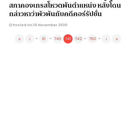
สภาคองเกรสโหวตพ้นตำแหน่ง หลังโดน
กล่าวหาว่าพัวพันกับคดีคอร์รัปชั่น
Posted On 10 November 2020
«
‹
›
»
-
10
-
740
741
742
-
750
-