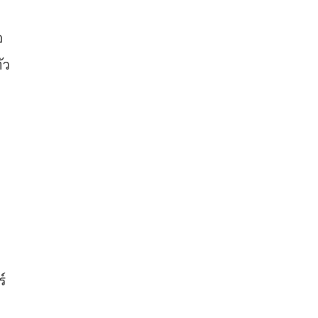
อ
ัว
์