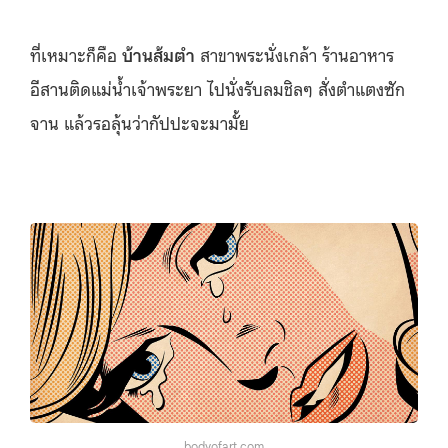
ที่เหมาะก็คือ
บ้านส้มตำ
สาขาพระนั่งเกล้า ร้านอาหาร
อีสานติดแม่น้ำเจ้าพระยา ไปนั่งรับลมชิลๆ สั่งตำแตงซัก
จาน แล้วรอลุ้นว่ากัปปะจะมามั้ย
bodyofart.com