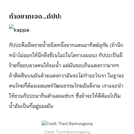
ถ้าอยากเจอ…กัปปะ
กัปปะคือผีพรายน้ำชนิดหนึ่งจากแดนอาทิตย์อุทัย (ถ้านึก
หน้าไม่ออกให้นึกถึงซึเนโอะในโดราเอมอน) กัปปะเป็นผี
ร้ายที่ชอบลวงคนให้จมน้ำ แต่มันชอบกินแตงกวามากๆ
ถ้าติดสินบนมันด้วยแตงกวามันจะไม่ทำอะไรเรา ในฐานะ
คนไทยที่ต้องเผยแพร่วัฒนธรรมไทยอันดีงาม เราแนะนำ
ให้ชวนกัปปะมากินตำแตงแซ่บๆ ซึ่งถ้าจะให้ดีต้องไปริม
น้ำอันเป็นที่อยู่ของมัน
Credit: Tharit Bamrungpong