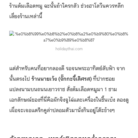
ร้านต้มเลือดหมู ฉะนั้นถ้าใครกลัว ช่วงฮาโลวีนควรหลีก
เลี่ยงร้านเหล่านี้
holidaythai.com
แต่สำหรับคนที่อยากลองดี รอจนพระอาทิตย์ลับฟ้า จาก
นั้นตรงไป
ร้านนายเว้ง (จั๊กกะจี้เลิศรส)
ที่ปากซอย
แปลงนามบนถนนเยาวราช สั่งต้มเลือดหมูมา 1 ชาม
เอกลักษณ์ของที่นี่คือผักจิงจูไฉ่และเครื่องในชิ้นเบ้ง ลองดู
เผื่อจะเจอแดร็กคูล่าปลอมตัวมานั่งกินอยู่โต๊ะข้างๆ