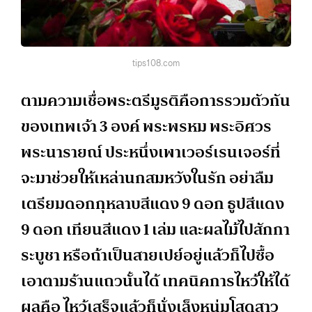
tips108.com
ตามความเชื่อพระตรีมูรติคือการรวมตัวกัน
ของเทพเจ้า 3 องค์ พระพรหม พระอิศวร
พระนารายณ์ ประหนึ่งเพาเวอร์เรนเจอร์ที่
จะมาช่วยให้เหล่านกสมหวังในรัก อย่าลืม
เตรียมดอกกุหลาบสีแดง 9 ดอก ธูปสีแดง
9 ดอก เทียนสีแดง 1 เล่ม และผลไม้ไปสักกา
ระบูชา หรือถ้าเป็นสายเปย์อยู่แล้วก็ไปซื้อ
เอาตามร้านแถวนั้นได้ เทคนิคการไหว้ให้ได้
ผลคือ ไหว้เสร็จแล้วก็นั่งเล็งหนุ่มโสดสาว