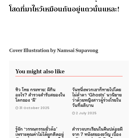
โสดที่มาไหว้เหมือนกันอยู่แถวนั้นแหละ!
Cover Illustration by Namsai Supavong
You might also like
หิว โหย กระหาย: ผีกิน
วันหนึ่งพวกเขาก็หายไปโดย
อะไร? สำรวจสำรับสยองใน
ไม่ล่ำลา ‘Ghosts’ นวนิยาย
โลกของ ‘ผี’
ว่าด้วยหญิงสาวผู้ร่วงโรยใน
วันที่ผลิบาน
31 October 2025
2 July 2025
รู้จัก ‘วรรณกรรมยั่วล้อ’
สำรวจบทเรียนในคืนปล่อยผี
เพราะคุณค่าไม่ได้ผูกติดอยู่
จาก 7 หนังสยองขวัญ เบื้อง