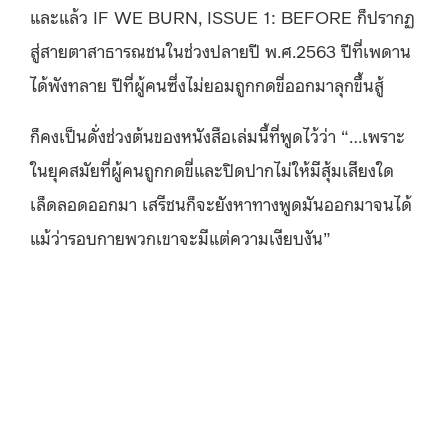
และแล้ว IF WE BURN, ISSUE 1: BEFORE ก็ปรากฏ
สู่สายตาสาธารณชนในช่วงปลายปี พ.ศ.2563 ปีที่เพดาน
ได้พังทลาย ปีที่ผู้คนซึ่งไม่ยอมถูกกดขี่ออกมาลุกขึ้นสู้
ก็คงเป็นดั่งช่วงต้นของหนังสือเล่มนี้ที่พูดไว้ว่า “…เพราะ
ในยุคสมัยที่ผู้คนถูกกดขี่และปิดปากไม่ให้มีสุ้มเสียงใด
เล็ดลอดออกมา เสรีชนก็จะยังหาทางพูดมันออกมาจนได้
แม้ว่ารอบกายพวกเขาจะมีแต่ความเงียบงัน”