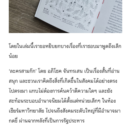
โดยในเล่มนี้เราขอหยิบยกบางเรื่องที่เราชอบมาพูดถึงเล็ก
น้อย
‘ละครสามก๊ก’ โดย อภิโชค จันทรเสน เป็นเรื่องสั้นที่อ่าน
สนุก และชวนเราคิดถึงสิ่งที่เกิดขึ้นในสังคมได้อย่างตรง
ไปตรงมา แทบไม่ต้องการค้นคว้าตีความใดๆ และยัง
สะท้อนระบอบอำนาจนิยมได้ตั้งแต่หน่วยเล็กๆ ในห้อง
เชียร์มหาวิทยาลัย ไปจนถึงสังคมระดับใหญ่ที่มีอำนาจมา
กดขี่ ผ่านฉากหลังที่เป็นการรัฐประหาร