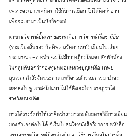
ศักดิ์ ภัทรกุลวณิชย์ มาก่อน เพียงแต่ก่อนหน้านั้น เราอ่าน
เพราะจะเอาเทคนิคมาใช้กับการเขียน ไม่ได้คิดว่าอ่าน
เพื่อจะเอามาเป็นนักวิจารณ์
ผลงานวิจารณ์ชิ้นแรกของเราคือการวิจารณ์เรื่อง
ที่อื่น
(รวมเรื่องสั้นของ กิตติพล สรัคคานนท์) เขียนไปเล่นๆ
ประมาณ 6–7 หน้า A4 ไม่มีทฤษฎีอะไรเลย สักพักน้อง
ในกลุ่มก็บอกว่ากองทุนหม่อมหลวงบุญเหลือ เทพย
สุวรรณ กำลังจัดประกวดบทวิจารณ์วรรณกรรม น่าจะ
ลองส่งไปดู เราส่งไปแบบไม่ได้คิดอะไร ปรากฏว่าได้
รางวัลชนะเลิศ
การได้รางวัลทำให้เราคิดว่าสามารถขยับขยายวิธีการเขียน
ของตัวเองต่อไปได้ ก็เริ่มไปสนใจหนังสือวิชาการ หนังสือ
วรรณกรรมวิจารณ์ยิ่งกว่าเดิม แต่วิธีการเขียนในช่วงนั้น