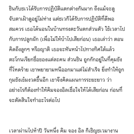
ชินกับชเวได้รับการปฏิบัติแตกต่างกันมาก ถึงแม้จะดู
จับตาเฝ้าดูอยู่ไม่ห่าง แต่ชเวก็ได้รับการปฏิบัติที่ดีพอ
สมควร เธอได้นอนในบ้านทรงตะวันตกส่วนตัว ใช้เวลาไป
กับการปลูกผัก (เพื่อไม่ให้บ้าไปเสียก่อน) เธอเล่าว่า ตอน
คิดถึงลูกๆ หรือญาติ เธอจะหันหน้าไปทางทิศใต้แล้ว
ตะโกนเรียกชื่อของแต่ละคน ส่วนชิน ถูกกักอยู่ในที่คุมขัง
ที่โหดร้าย เขาพยายามหนีออกมาแต่ไม่สำเร็จ ยิ่งทำให้ถูก
กุมขังเข้มงวดขึ้นอีก เขาจึงคิดแผนการระยะยาว ว่า
อย่างไรก็ต้องทำให้คิมจองอิลเชื่อใจให้ได้เสียก่อน ก่อนที่
จะตัดสินใจทำอะไรต่อไป
เวลาผ่านไปห้าปี วันหนึ่ง คิม จอง อิล ก็เชิญชเวมางาน