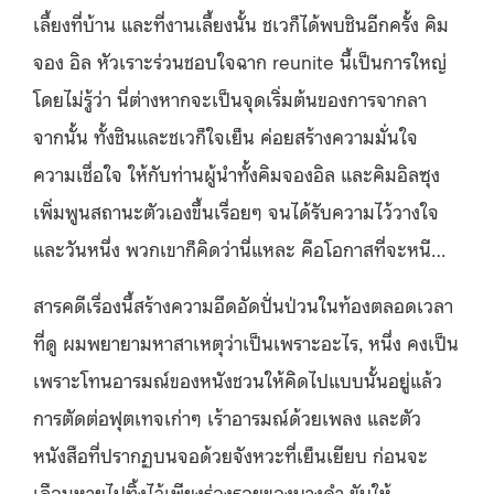
เลี้ยงที่บ้าน และที่งานเลี้ยงนั้น ชเวก็ได้พบชินอีกครั้ง คิม
จอง อิล หัวเราะร่วนชอบใจฉาก reunite นี้เป็นการใหญ่
โดยไม่รู้ว่า นี่ต่างหากจะเป็นจุดเริ่มต้นของการจากลา
จากนั้น ทั้งชินและชเวก็ใจเย็น ค่อยสร้างความมั่นใจ
ความเชื่อใจ ให้กับท่านผู้นำทั้งคิมจองอิล และคิมอิลซุง
เพิ่มพูนสถานะตัวเองขึ้นเรื่อยๆ จนได้รับความไว้วางใจ
และวันหนึ่ง พวกเขาก็คิดว่านี่แหละ คือโอกาสที่จะหนี…
สารคดีเรื่องนี้สร้างความอึดอัดปั่นป่วนในท้องตลอดเวลา
ที่ดู ผมพยายามหาสาเหตุว่าเป็นเพราะอะไร, หนึ่ง คงเป็น
เพราะโทนอารมณ์ของหนังชวนให้คิดไปแบบนั้นอยู่แล้ว
การตัดต่อฟุตเทจเก่าๆ เร้าอารมณ์ด้วยเพลง และตัว
หนังสือที่ปรากฏบนจอด้วยจังหวะที่เย็นเยียบ ก่อนจะ
เลือนหายไปทิ้งไว้เพียงร่องรอยของบางคำ ขับให้