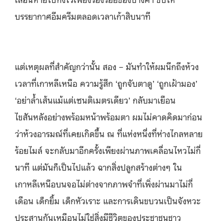
บรรยากาศอึมครึมตลอดเวลาเก้าสิบนาที
แต่เหตุผลที่สำคัญกว่านั้น สอง – มันทำให้ผมนึกถึงห้วง
เวลาที่เกาหลีเหนือ ความรู้สึก ‘ถูกจับตาดู’ ‘ถูกเฝ้ามอง’
‘อย่าล้ำเส้นแม้แต่เซนติเมตรเดียว’ กลับมาเยือน
ไขสันหลังอย่างพร้อมหน้าพร้อมตา ผมไม่คาดคิดมาก่อน
ว่าห้วงอารมณ์ที่เคยเกิดขึ้น ณ ที่แห่งหนึ่งที่ห่างไกลหลาย
ร้อยไมล์ จะกลับมาอีกครั้งเพียงผ่านภาพเคลื่อนไหวไม่กี่
นาที แต่มันก็เป็นไปแล้ว ฉากสิ่งปลูกสร้างต่างๆ ใน
เกาหลีเหนือบนจอไม่ต่างจากภาพจำที่เพิ่งผ่านมาไม่กี่
เดือน เด็กยิ้ม เด็กหัวเราะ และการเดินขบวนเป็นจังหวะ
ประสานกันเหมือนไม่ใช่สิ่งมีชีวิตของประชาชนชาว