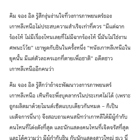
คิม จอง อิล รู้สึกงุ่นง่านใจที่วงการภาพยนตร์ของ
เกาหลีเหนือไม่ประสบความสำเร็จเท่าที่ควร “มีแต่ฉาก
ร้องไห้ ไม่มีเรื่องไหนเลยที่ไม่มีฉากร้องไห้ นี่มันไม่ใช่งาน
ศพนะโว้ย” เขาพูดกับชินในครั้งหนึ่ง “หนังเกาหลีเหนือใน
ยุคนั้น มีแต่ตัวละครเอกที่ตายเพื่อชาติ” อดีตชาว
เกาหลีเหนืออีกคนว่า
คิม จอง อิล รู้สึกว่าถ้าจะพัฒนาวงการภาพยนตร์
เกาหลีเหนือ เห็นทีจะพึ่งบุคลากรในประเทศไม่ได้ (เพราะ
ถูกผลิตมาด้วยไมนด์เซ็ตแบบเดียวกันหมด – ก็เป็น
เผด็จการนี่นา) จึงสอบถามคนสนิทว่าเกาหลีใต้มีผู้กำกับ
คนไหนที่โด่งดังที่สุด และนักแสดงคนไหนที่เจิดจรัสที่สุด
และได้ความว่า มีผู้กำกับชิน กับนักแสดงสาวใหญ่ ชเว นี่