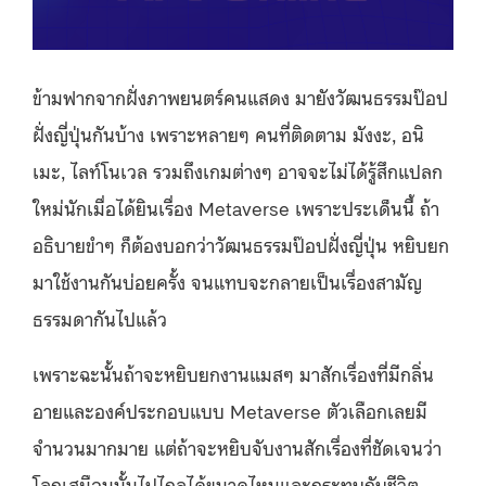
ข้ามฟากจากฝั่งภาพยนตร์คนแสดง มายังวัฒนธรรมป๊อป
ฝั่งญี่ปุ่นกันบ้าง เพราะหลายๆ คนที่ติดตาม มังงะ, อนิ
เมะ, ไลท์โนเวล รวมถึงเกมต่างๆ อาจจะไม่ได้รู้สึกแปลก
ใหม่นักเมื่อได้ยินเรื่อง Metaverse เพราะประเด็นนี้ ถ้า
อธิบายขำๆ ก็ต้องบอกว่าวัฒนธรรมป๊อปฝั่งญี่ปุ่น หยิบยก
มาใช้งานกันบ่อยครั้ง จนแทบจะกลายเป็นเรื่องสามัญ
ธรรมดากันไปแล้ว
เพราะฉะนั้นถ้าจะหยิบยกงานแมสๆ มาสักเรื่องที่มีกลิ่น
อายและองค์ประกอบแบบ Metaverse ตัวเลือกเลยมี
จำนวนมากมาย แต่ถ้าจะหยิบจับงานสักเรื่องที่ชัดเจนว่า
โลกเสมือนนั้นไปไกลได้ขนาดไหนและกระทบกับชีวิต