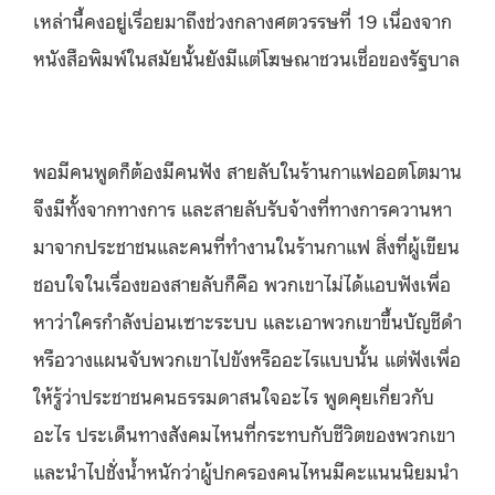
เหล่านี้คงอยู่เรื่อยมาถึงช่วงกลางศตวรรษที่ 19 เนื่องจาก
หนังสือพิมพ์ในสมัยนั้นยังมีแต่โฆษณาชวนเชื่อของรัฐบาล
พอมีคนพูดก็ต้องมีคนฟัง สายลับในร้านกาแฟออตโตมาน
จึงมีทั้งจากทางการ และสายลับรับจ้างที่ทางการควานหา
มาจากประชาชนและคนที่ทำงานในร้านกาแฟ สิ่งที่ผู้เขียน
ชอบใจในเรื่องของสายลับก็คือ พวกเขาไม่ได้แอบฟังเพื่อ
หาว่าใครกำลังบ่อนเซาะระบบ และเอาพวกเขาขึ้นบัญชีดำ
หรือวางแผนจับพวกเขาไปขังหรืออะไรแบบนั้น แต่ฟังเพื่อ
ให้รู้ว่าประชาชนคนธรรมดาสนใจอะไร พูดคุยเกี่ยวกับ
อะไร ประเด็นทางสังคมไหนที่กระทบกับชีวิตของพวกเขา
และนำไปชั่งน้ำหนักว่าผู้ปกครองคนไหนมีคะแนนนิยมนำ