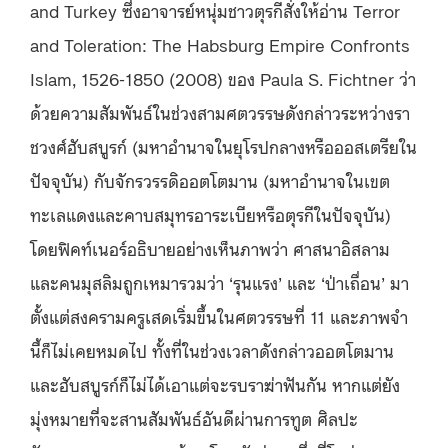
and Turkey ซึ่งอาจารย์หนุ่มชาวตุรกีสั่งให้อ่าน Terror
and Toleration: The Habsburg Empire Confronts
Islam, 1526-1850 (2008) ของ Paula S. Fichtner ว่า
ด้วยความสัมพันธ์ในช่วงสามศตวรรษดังกล่าวระหว่างรา
ชวงศ์ฮับสบูรก์ (มหาอำนาจในยุโรปกลางหรือออสเตรียใน
ปัจจุบัน) กับจักรวรรดิออตโตมาน (มหาอำนาจในเขต
ทะเลแดงและคาบสมุทรอาระเบียหรือตุรกีในปัจจุบัน)
โดยฟิคท์เนอร์อธิบายอย่างเห็นภาพว่า ศาสนาอิสลาม
และคนมุสลิมถูกเหมารวมว่า ‘รุนแรง’ และ ‘ป่าเถื่อน’ มา
ตั้งแต่สงครามครูเสดเริ่มขึ้นในศตวรรษที่ 11 และภาพจำ
นี้ก็ไม่เคยหมดไป ทั้งที่ในช่วงเวลาดังกล่าวออตโตมาน
และฮับสบูรก์ก็ไม่ได้เอาแต่จะรบราฆ่าฟันกัน หากแต่ยัง
มุ่งหมายที่จะสานสัมพันธ์อันดีผ่านการทูต ศิลปะ