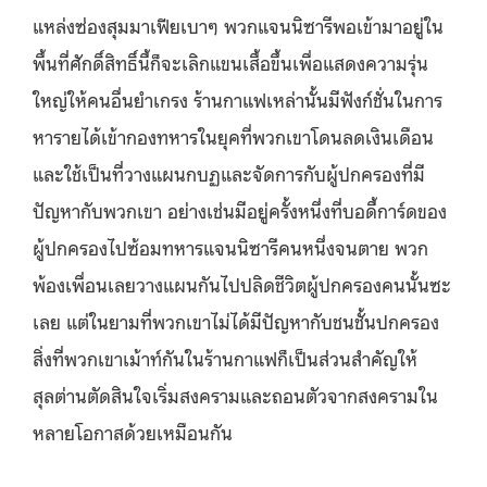
แหล่งซ่องสุมมาเฟียเบาๆ พวกแจนนิซารีพอเข้ามาอยู่ใน
พื้นที่ศักดิ์สิทธิ์นี้ก็จะเลิกแขนเสื้อขึ้นเพื่อแสดงความรุ่น
ใหญ่ให้คนอื่นยำเกรง ร้านกาแฟเหล่านั้นมีฟังก์ชั่นในการ
หารายได้เข้ากองทหารในยุคที่พวกเขาโดนลดเงินเดือน
และใช้เป็นที่วางแผนกบฏและจัดการกับผู้ปกครองที่มี
ปัญหากับพวกเขา อย่างเช่นมีอยู่ครั้งหนึ่งที่บอดี้การ์ดของ
ผู้ปกครองไปซ้อมทหารแจนนิซารีคนหนึ่งจนตาย พวก
พ้องเพื่อนเลยวางแผนกันไปปลิดชีวิตผู้ปกครองคนนั้นซะ
เลย แต่ในยามที่พวกเขาไม่ได้มีปัญหากับชนชั้นปกครอง
สิ่งที่พวกเขาเม้าท์กันในร้านกาแฟก็เป็นส่วนสำคัญให้
สุลต่านตัดสินใจเริ่มสงครามและถอนตัวจากสงครามใน
หลายโอกาสด้วยเหมือนกัน