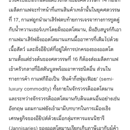
เมล็ดกาแฟจะทำหน้าที่แทนสินค้าเหล้านั้นในยุคศตวรรษ
ที่ 17, กาแฟถูกนำมาเสิร์ฟตบท้ายการเจรจาทางการทูตคู่
กับน้ำหวานเชอร์เบทโดยฝั่งออตโตมาน, ฝั่งฮับสบูรก์ก็เอา
กาแฟมาเสิร์ฟฝั่งออตโตมานแทนมื้ออาหารที่เต็มไปด้วย
เนื้อสัตว์ และฝั่งอียิปต์ที่อยู่ใต้การปกครองของออตโต
มานตั้งแต่ช่วงต้นของศตวรรษที่ 16 ก็ต้องส่งเมล็ดกาแฟ
เข้าครัวกลางที่อิสตันบูลพร้อมอาหารชนิดอื่น ส่วนใน
ทางการค้า กาแฟก็ถือเป็น ‘สินค้ากึ่งฟุ่มเฟือย’ (semi-
luxury commodity) ทั้งภายในจักรวรรดิออตโตมาน
และระหว่างจักรวรรดิออตโตมานกับดินแดนอื่นอย่างเช่น
อังกฤษ แถมกาแฟยังเข้ามามีบทบาทในการเมืองเชิง
เศรษฐกิจของอียิปต์ด้วยเมื่อกลุ่มทหารแจนนิซารี
(Jannisaries) ของออตโตมานเรียกเก็บภาษีเอากับผู้ค้า