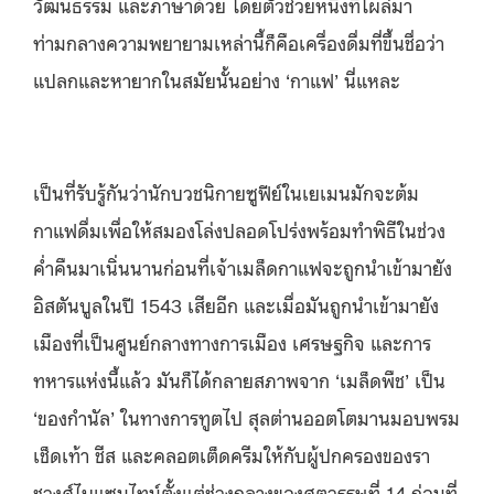
วัฒนธรรม และภาษาด้วย โดยตัวช่วยหนึ่งที่โผล่มา
ท่ามกลางความพยายามเหล่านี้ก็คือเครื่องดื่มที่ขึ้นชื่อว่า
แปลกและหายากในสมัยนั้นอย่าง ‘กาแฟ’ นี่แหละ
เป็นที่รับรู้กันว่านักบวชนิกายซูฟีย์ในเยเมนมักจะต้ม
กาแฟดื่มเพื่อให้สมองโล่งปลอดโปร่งพร้อมทำพิธีในช่วง
ค่ำคืนมาเนิ่นนานก่อนที่เจ้าเมล็ดกาแฟจะถูกนำเข้ามายัง
อิสตันบูลในปี 1543 เสียอีก และเมื่อมันถูกนำเข้ามายัง
เมืองที่เป็นศูนย์กลางทางการเมือง เศรษฐกิจ และการ
ทหารแห่งนี้แล้ว มันก็ได้กลายสภาพจาก ‘เมล็ดพืช’ เป็น
‘ของกำนัล’ ในทางการทูตไป สุลต่านออตโตมานมอบพรม
เช็ดเท้า ชีส และคลอตเต็ดครีมให้กับผู้ปกครองของรา
ชวงศ์ไบแซนไทน์ตั้งแต่ช่วงกลางของศตวรรษที่ 14 ก่อนที่