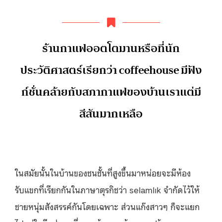
ร้านกาแฟออตโตมานหรือที่นัก
ประวัติศาสตร์เรียกว่า coffeehouse มีฟัง
ก์ชั่นคล้ายกับสภากาแฟของบ้านเราแต่มี
สีสันมากเหลือ
ในสมัยนั้นในบ้านของชนชั้นที่สูงขึ้นมาหน่อยจะมีห้อง
รับแขกที่เรียกกันในภาษาตุรกิชว่า selamlık จำกัดไว้ให้
ชายหนุ่มสังสรรค์กันโดยเฉพาะ ส่วนแก๊งสาวๆ ก็จะแยก