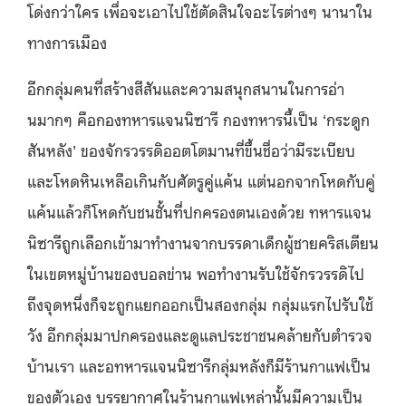
โด่งกว่าใคร เพื่อจะเอาไปใช้ตัดสินใจอะไรต่างๆ นานาใน
ทางการเมือง
อีกกลุ่มคนที่สร้างสีสันและความสนุกสนานในการอ่า
นมากๆ คือกองทหารแจนนิซารี กองทหารนี้เป็น ‘กระดูก
สันหลัง’ ของจักรวรรดิออตโตมานที่ขึ้นชื่อว่ามีระเบียบ
และโหดหินเหลือเกินกับศัตรูคู่แค้น แต่นอกจากโหดกับคู่
แค้นแล้วก็โหดกับชนชั้นที่ปกครองตนเองด้วย ทหารแจน
นิซารีถูกเลือกเข้ามาทำงานจากบรรดาเด็กผู้ชายคริสเตียน
ในเขตหมู่บ้านของบอลข่าน พอทำงานรับใช้จักรวรรดิไป
ถึงจุดหนึ่งก็จะถูกแยกออกเป็นสองกลุ่ม กลุ่มแรกไปรับใช้
วัง อีกกลุ่มมาปกครองและดูแลประชาชนคล้ายกับตำรวจ
บ้านเรา และอทหารแจนนิซารีกลุ่มหลังก็มีร้านกาแฟเป็น
ของตัวเอง บรรยากาศในร้านกาแฟเหล่านั้นมีความเป็น