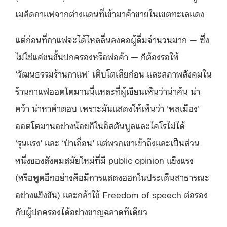
เมล็ดกาแฟจากต่างแดนที่เข้ามาค้าขายในเขตทะเลแดง
แต่ก่อนที่กาแฟจะได้ไหลลื่นลงคอผู้ดื่มจำนวนมาก — ซึ่ง
ไม่ใช่แค่ชนชั้นปกครองหรือพ่อค้า — ก็ต้องรอให้
‘วัฒนธรรมร้านกาแฟ’ เติบโตเสียก่อน และสภาพสังคมใน
ร้านกาแฟออตโตมานนี่แหละที่ผู้เขียนเห็นว่าน่าค้น น่า
คว้า น่าหาคำตอบ เพราะมันแสดงให้เห็นว่า ‘พลเมือง’
ออตโตมานอย่างน้อยก็ในอิสตันบูลและไคโรไม่ได้
‘รุนแรง’ และ ‘ป่าเถื่อน’ แต่พวกเขาเข้าถึงและเป็นส่วน
หนึ่งของสังคมสมัยใหม่ที่มี public opinion แข็งแรง
(หรือพูดอีกอย่างคือมีการแสดงออกในประเด็นสาธารณะ
อย่างแข็งขัน) และกล้าใช้ Freedom of speech ต่อรอง
กับผู้ปกครองได้อย่างชาญฉลาดทีเดียว