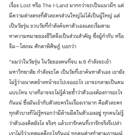
เรื่อง Lost หรือ The I-Land มากกว่าจะเป็นแนวผีๆ แต่
มีความต่างตรงที่ตัวละครส่วนใหญ่ไม่ได้เป็นผู้ใหญ่ แต่
เป็นวัยรุ่น ขวบวัยที่กำลังค้นหาตัวเองและเริ่มตาม
หาความหมายของชีวิตจึงเป็นส่วนสำคัญ ซึ่งผู้กำกับ หรือ
จิม—โสภณ ศักดาพิศิษฎ์ บอกว่า
“ผมว่าในวัยรุ่น ในวัยของคนที่จบ ม.6 กำลังจะเข้า
มหาวิทยาลัย กำลังจะโต เป็นวัยที่เขาค้นหาตัวเอง เขายัง
ไม่รู้ว่าอนาคตข้างหน้าจะไปเจออะไร เขาจะกลายเป็นคน
แบบไหน บางทีอาจจะไม่รู้ด้วยซ้ำว่าตัวเองต้องการอะไร
กันแน่ ซึ่งมันเข้ากับตัวละครในเรื่องเรามาก คือตัวละคร
ทุกตัวบางทีไม่รู้หรอกว่ามีด้านมืดในตัวเองอยู่ ทุกคนไม่รู้
ว่าตัวเองคิดยังไง จริงๆ แล้วเรารักคนที่เรารักจริงรึเปล่า
เราไม่รู้ว่าเหตุผลคือะไรกันแน่ ทุกคนต่างทำตามอารมณ์