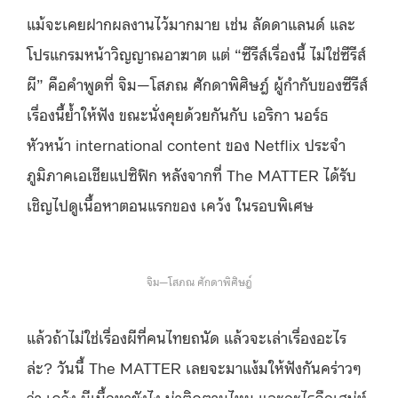
แม้จะเคยฝากผลงานไว้มากมาย เช่น ลัดดาแลนด์ และ
โปรแกรมหน้าวิญญาณอาฆาต แต่ “ซีรีส์เรื่องนี้ ไม่ใช่ซีรีส์
ผี” คือคำพูดที่ จิม—โสภณ ศักดาพิศิษฎ์ ผู้กำกับของซีรีส์
เรื่องนี้ย้ำให้ฟัง ขณะนั่งคุยด้วยกันกับ เอริกา นอร์ธ
หัวหน้า international content ของ Netflix ประจำ
ภูมิภาคเอเชียแปซิฟิก หลังจากที่ The MATTER ได้รับ
เชิญไปดูเนื้อหาตอนแรกของ เคว้ง ในรอบพิเศษ
จิม—โสภณ ศักดาพิศิษฎ์
แล้วถ้าไม่ใช่เรื่องผีที่คนไทยถนัด แล้วจะเล่าเรื่องอะไร
ล่ะ? วันนี้ The MATTER เลยจะมาแง้มให้ฟังกันคร่าวๆ
ว่า เคว้ง มีเนื้อหายังไง น่าติดตามไหม และอะไรคือเสน่ห์