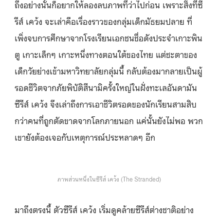
ถึงอย่างนั้นก็อยากให้ลองลบภาพที่ว่าไปก่อน เพราะสิ่งที่ซี
รีส์ เคว้ง จะเล่าคือเรื่องราวของกลุ่มเด็กมัธยมปลาย ที่
เพิ่งจบการศึกษาจากโรงเรียนเอกชนชื่อดังประจำเกาะพิน
ตู เกาะเล็กๆ เกาะหนึ่งทางตอนใต้ของไทย แต่ชะตาของ
เด็กวัยย่างเข้ามหาวิทยาลัยกลุ่มนี้ กลับต้องมากลายเป็นผู้
รอดชีวิตจากภัยพิบัติสึนามิครั้งใหญ่ในฝั่งทะเลอันดามัน
ซีรีส์ เคว้ง จึงเล่าถึงการเอาชีวิตรอดของนักเรียนสามสิบ
กว่าคนที่ถูกตัดขาดจากโลกภายนอก แค่นั้นยังไม่พอ พวก
เขายังต้องเจอกับเหตุการณ์ประหลาดๆ อีก
ภาพส่วนหนึ่งในซีรีส์ เคว้ง (The Stranded)
มาถึงตรงนี้ ตัวซีรีส์ เคว้ง เริ่มดูคล้ายซีรีส์ต่างชาติอย่าง