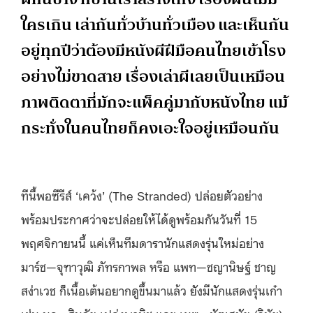
ใครเกิน เล่ากันทั่วบ้านทั่วเมือง และเห็นกัน
อยู่ทุกปีว่าต้องมีหนังผีฝีมือคนไทยเข้าโรง
อย่างไม่ขาดสาย เรื่องเล่าผีเลยเป็นเหมือน
ภาพติดตาที่มักจะแพ็คคู่มากับหนังไทย แม้
กระทั่งในคนไทยก็คงเอะใจอยู่เหมือนกัน
ทีนี้พอซีรีส์ ‘เคว้ง’ (The Stranded) ปล่อยตัวอย่าง
พร้อมประกาศว่าจะปล่อยให้ได้ดูพร้อมกันวันที่ 15
พฤศจิกายนนี้ แค่เห็นทีมดารานักแสดงรุ่นใหม่อย่าง
มาร์ช—จุฑาวุฒิ ภัทรกาพล หรือ แพท—ชญานิษฐ์ ชาญ
สง่าเวช ก็เนื้อเต้นอยากดูขึ้นมาแล้ว ยังมีนักแสดงรุ่นเก๋า