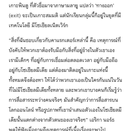
เกาะพินตู ที่ตัวชื่อมาจาภาษามลายู แปลว่า ‘ทางออก’
(exit) จะเป็นเกาะสมมติ แต่นักเรียนกลุ่มนี้ก็อยู่ในยุดที่มี
เทคโนโลยี มีโซเชียลเน็ตเวิร์ก
“สิ่งที่ฉันชอบเกี่ยวกับคาแรกเตอร์เหล่านี้ คือ เหตุการณ์ที่
บังคับให้พวกเขาต้องรับมือกับสิ่งที่อยู่ข้างในตัวเขาเอง
เรามีเด็กๆ ที่อยู่กับการเชื่อมต่อตลอดเวลา อยู่กับมือถือ
อยู่กับโซเชียลมีเดีย แต่ต้องมาติดอยู่ในเกาะแห่งนี้
ทั้งหมดจึงต้องหา ให้ได้ว่าพวกเขาเองเป็นใครกันแน่ในวัน
ที่ไม่มีโซเชียลมีเดียทั้งหลาย และพวกเขาบางคนก็เริ่มรู้ว่า
การสื่อสารระหว่างคนจริงๆ มันสำคัญกว่าการสื่อสารบน
โลกออนไลน์ หรือรูปภาพที่เขานำเสนอตัวเองในโซเชียลมี
เดียนั้นแตกต่างจากตัวตนของเขาจริงๆ” เอริกา นอร์ธ
พูดให้ฟังเมื่อถามถึงเหตุการณ์ที่เนื้อเรื่องจะพาไป