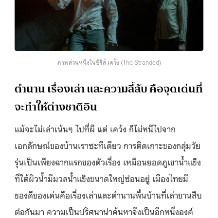
ภาพส่วนหนึ่งในซีรีส์ เคว้ง (The Stranded)
ตำนาน เรื่องเล่า และความลี้ลับ คือจุดเด่นที่
จะทำให้ต่างชาติอิน
แม้จะไม่เล่าเน้นๆ ไปที่ผี แต่ เคว้ง ก็ไม่หนีไปจาก
เอกลักษณ์ของบ้านเราซะทีเดียว การติดเกาะของกลุ่มวัย
รุ่นเป็นเพียงฉากแรกของตัวเรื่อง เหมือนยอดภูเขาน้ำแข็ง
ที่ใต้ผิวน้ำมีมวลน้ำแข็งขนาดใหญ่ซ่อนอยู่ เมืองไทยมี
ของดีของเด่นคือเรื่องเล่าและตำนานพื้นบ้านที่เล่าขานสืบ
ต่อกันมา ความเป็นปริศนาน่าค้นหาจึงเป็นอีกหนึ่งองค์