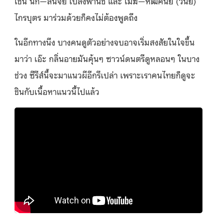
เช่น นก—สินจัย เปล่งพานิช และ เมฆ—หัฒศนัย (วินัย)
ไกรบุตร มาร่วมด้วยก็คงไม่ต้องพูดถึง
ในอีกทางนึง บางคนดูตัวอย่างจบอาจเริ่มสงสัยในใจขึ้น
มาว่า เอ๊ะ กลิ่นอายมันคุ้นๆ ซาวน์ดนตรีดูหลอนๆ ในบาง
ช่วง ซีรีส์นี้จะมาแนวผีอีกรึเปล่า เพราะเราคนไทยก็ดูจะ
ชินกับเนื้อหาแนวนี้ไปแล้ว