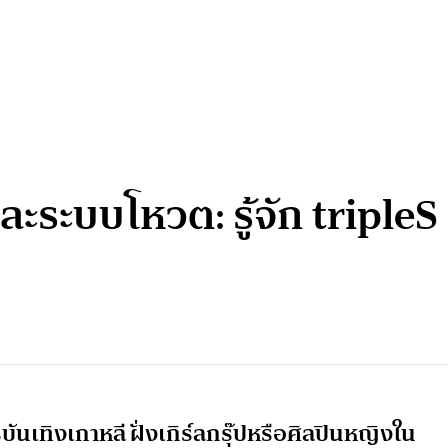
ะระบบโหวต: รู้จัก tripleS เ
เทิงเกาหลี ฝั่งเกิร์ลกรุ๊ปหรือศิลปินหญิงใน