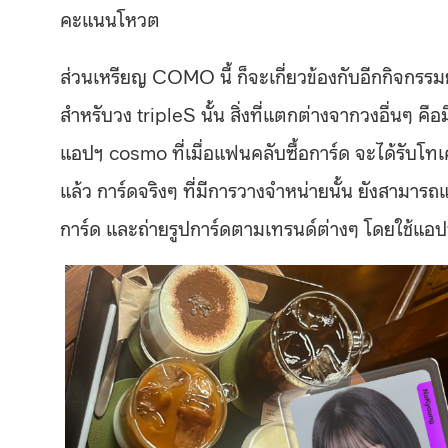
คะแนนโหวต
ส่วนเหรียญ COMO นี้ ก็จะเกี่ยวข้องกับอีกกิจกรรม
สำหรับวง tripleS นั้น สิ่งที่แตกต่างจากวงอื่นๆ คื
แอปฯ cosmo ที่เมื่อแฟนคลับซื้อการ์ด จะได้รับ
แล้ว การ์ดจริงๆ ที่มีการวางจำหน่ายนั้น ยังสามาร
การ์ด และถ่ายรูปการ์ดตามเทรนด์ต่างๆ โดยใช้แอป