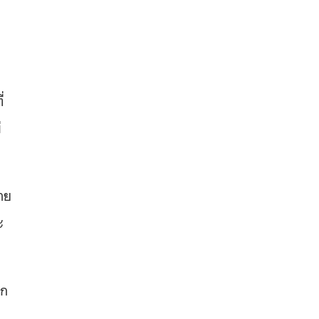
บ
่
่
าย
ะ
ิก