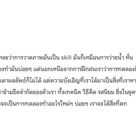
หละว่าการวาดภาพมันเป็น skill มันก็เหมือนการว่ายน้ำ หั่น
็ต้องทำมันบ่อยๆ แต่นอกเหนือจากการฝึกฝนเราว่าการทดลองก
ผลลัพธ์ก็ไม่ได้ แต่ความบังเอิญที่เราได้มาเป็นสิ่งที่เราห
ข้ามขีดจำกัดของตัวเรา ทั้งเทคนิค วิธีคิด รสนิยม ยิ่งในยุคท
น่าจะเป็นการทดลองทำอะไรใหม่ๆ บ่อยๆ เราจะได้สิ่งที่ตก