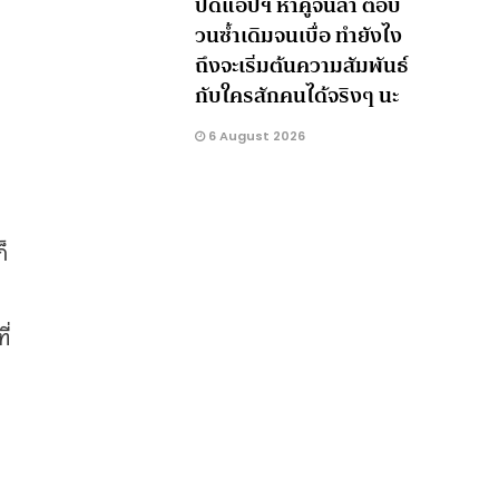
ปัดแอปฯ หาคู่จนล้า ตอบ
วนซ้ำเดิมจนเบื่อ ทำยังไง
ถึงจะเริ่มต้นความสัมพันธ์
กับใครสักคนได้จริงๆ นะ
6 August 2026
็
า
ี่