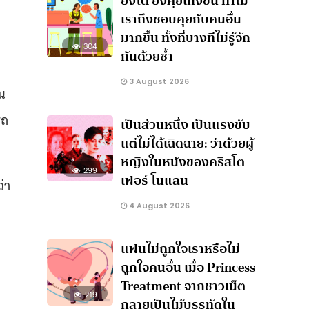
ยิ่งโต ยิ่งคุยเก่งขึ้น ทำไม
เราถึงชอบคุยกับคนอื่น
มากขึ้น ทั้งที่บางทีไม่รู้จัก
304
กันด้วยซ้ำ
3 August 2026
น
รถ
เป็นส่วนหนึ่ง เป็นแรงขับ
แต่ไม่ได้เฉิดฉาย: ว่าด้วยผู้
หญิงในหนังของคริสโต
299
เฟอร์ โนแลน
่า
4 August 2026
แฟนไม่ถูกใจเราหรือไม่
ถูกใจคนอื่น เมื่อ Princess
Treatment จากชาวเน็ต
219
กลายเป็นไม้บรรทัดใน