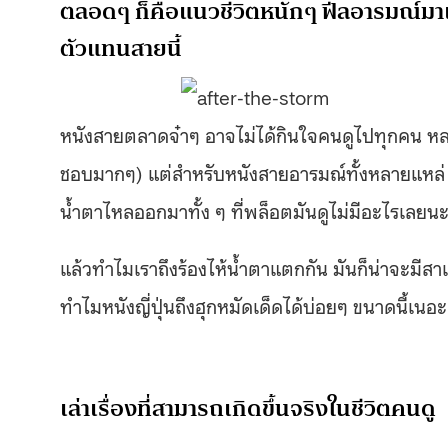
ตลอดๆ ก็คือแนวชีวิตหนักๆ ฟีลอารมณ์มาเต็
ตัวแทนสายนี้
หนังสายตลาดจ๋าๆ อาจไม่ได้กินใจคนดูไปทุกคน หลา
ชอบมากๆ) แต่สำหรับหนังสายอารมณ์ทั้งหลายแหล่ ไ
น้ำตาไหลออกมาทั้ง ๆ ที่พล็อตมันดูไม่มีอะไรเลยนะ 
แล้วทำไมเราถึงร้องไห้น้ำตาแตกกัน มันก็น่าจะมีสา
ทำไมหนังญี่ปุ่นถึงฮุกหมัดเด็ดได้บ่อยๆ ขนาดนี้เนอะ
เล่าเรื่องที่สามารถเกิดขึ้นจริงในชีวิตคนดู