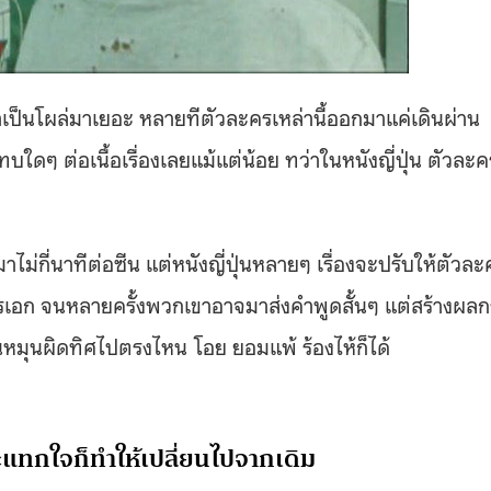
จำเป็นโผล่มาเยอะ หลายทีตัวละครเหล่านี้ออกมาแค่เดินผ่าน
ดๆ ต่อเนื้อเรื่องเลยแม้แต่น้อย ทว่าในหนังญี่ปุ่น ตัวละคร
ไม่กี่นาทีต่อซีน แต่หนังญี่ปุ่นหลายๆ เรื่องจะปรับให้ตัวละ
ครเอก จนหลายครั้งพวกเขาอาจมาส่งคำพูดสั้นๆ แต่สร้างผล
้นหมุนผิดทิศไปตรงไหน โอย ยอมแพ้ ร้องไห้ก็ได้
ะแทกใจก็ทำให้เปลี่ยนไปจากเดิม