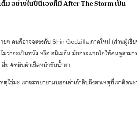
ม อย่างในปีนี้เองก็มี After The Storm เป็น
ยๆ คนก็อาจจะงงกับ Shin Godzilla ภาคใหม่ (ส่วนผู้เขีย
ม่ว่าจะเป็นหนัง หรือ อนิเมชั่น มักกระแทกใจให้คนดูสามา
ฮึ่ย #หยิบผ้าเช็ดหน้าซับน้ำตา
เหตุใช่มะ เราจะพยายามบอกเล่าเก้าสิบถึงสาเหตุที่เราคิดนะว