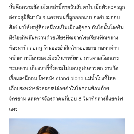
นั่นคือความขัดแย้งเหล่านี้หายวับลับตาไปเมื่อตัวละครถูก
ส่งทะลุมิติมายัง จ.นครพนมที่ถูกออกแบบองค์ประกอบ
ศิลป์มาให้เรารู้สึกเหมือนเป็นเมืองตุ๊กตา ทันใดนั้นโลกริม
ฝั่งโขงก็พลันหวานด้วยเสียงพิณจากโรงเรียนพิณกลาง
ท้องนาที่กล่อมหู ร้านของชำสีเรโทรของยาย หอนาฬิกา
หน้าตาเหมือนของเมืองในเทพนิยาย การพายเรือกลาง
ทะเลสาบ เถียงนาที่ทั้งสามไปนอนดูฝนดาวตก งานวัด
เรื่อแสงนีออน โรงหนัง stand alone แม่น้ำโขงที่ไหล
เอื่อยระหว่างตัวละครปล่อยคำในใจตอนซ้อนท้าย
จักรยาน และการจ้องตาคนที่ชอบ 8 วินาทีกลางสี่แยกไฟ
แดง