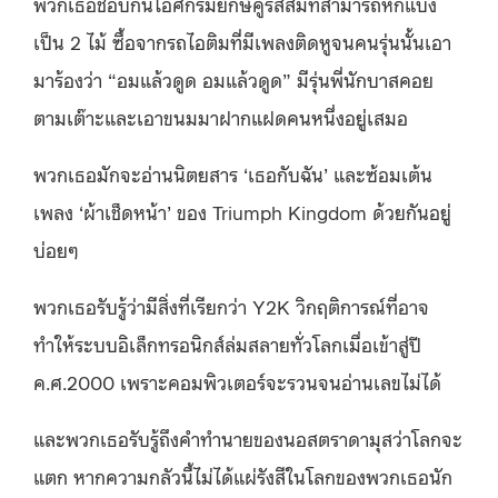
พวกเธอชอบกินไอศกรีมยักษ์คู่รสส้มที่สามารถหักแบ่ง
เป็น 2 ไม้ ซื้อจากรถไอติมที่มีเพลงติดหูจนคนรุ่นนั้นเอา
มาร้องว่า “อมแล้วดูด อมแล้วดูด” มีรุ่นพี่นักบาสคอย
ตามเต๊าะและเอาขนมมาฝากแฝดคนหนึ่งอยู่เสมอ
พวกเธอมักจะอ่านนิตยสาร ‘เธอกับฉัน’ และซ้อมเต้น
เพลง ‘ผ้าเช็ดหน้า’ ของ Triumph Kingdom ด้วยกันอยู่
บ่อยๆ
พวกเธอรับรู้ว่ามีสิ่งที่เรียกว่า Y2K วิกฤติการณ์ที่อาจ
ทำให้ระบบอิเล็กทรอนิกส์ล่มสลายทั่วโลกเมื่อเข้าสู่ปี
ค.ศ.2000 เพราะคอมพิวเตอร์จะรวนจนอ่านเลขไม่ได้
และพวกเธอรับรู้ถึงคำทำนายของนอสตราดามุสว่าโลกจะ
แตก หากความกลัวนี้ไม่ได้แผ่รังสีในโลกของพวกเธอนัก