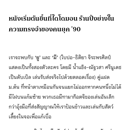
หนังเริ่มต้นขึ้นที่ไดโดมอน ร้านปิ้งย่างใน
ความทรงจำของคนยุค ’90
เราจะพบกับ
‘
ยู
’
และ
‘
มี
’
(ใบปอ–ธิติยา จิระพรศิลป์
แสดงเป็นทั้งสองตัวละคร โดยมี น้ำแข็ง–ณัฐวสา ศรีนูเดช
เป็นดับเบิล เล่นรับส่งจริงไปด้วยตลอดเรื่อง) คู่แฝด
ม.ต้น ที่หน้าตาเหมือนกันจนแยกไม่ออกหากคนหนึ่งไม่ได้
มีไฝบนแก้มซ้าย พวกเธอมีทามาก็อตจิของเล่นอันเล็ก
กว่าอุ้งมือที่ส่งสัญญาณให้เราป้อนข้าวและเล่นกับสัตว์
เลี้ยงในจอเพื่อแก้เบื่อ