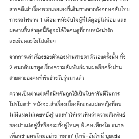
สารคดีเล่าเรื่องพวกเธอเองที่เดินทางจากอังกฤษกลับไทย
ทางรถไฟนาน 1 เดือน หนังจับใจผู้ที่ได้ดูอยู่ไม่น้อย และ
ผลงานชิ้นล่าสุดนี้ก็ดูจะได้ใจคนดูที่ชอบหนังน่ารัก
ละเมียดละไมไปเต็มๆ
จากการเล่าเรื่องของตัวเองผ่านสายตาตัวเองครั้งนั้น ทั้ง
2 คนกลับมาพูดเรื่องความสัมพันธ์ฝาแฝดอีกครั้งผ่าน
สายตาของคนที่พ้นช่วงวัยรุ่นมาแล้ว
ความเป็นฝาแฝดที่สนิทกันถูกใช้เป็นใบการันตีในการ
โปรโมตว่า หนังจะเล่าเรื่องเบื้องลึกของแฝดหญิงที่คน
ไม่มีแฝดไม่เคยหยั่งรู้ และทำให้เราเห็นว่าความสัมพันธ์
ของฝาแฝดคู่นี้หรือกระทั่งคู่ไหนๆ พิเศษเพียงใด ขนาด
เพื่อนชายคนใหม่อย่าง ‘หมาก’ (โทนี่–อันโทนี่ บุยเซอ