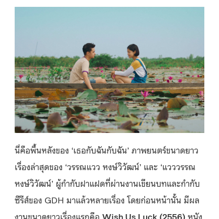
นี่คือพื้นหลังของ ‘เธอกับฉันกับฉัน’ ภาพยนตร์ขนาดยาว
เรื่องล่าสุดของ ‘วรรณแวว หงษ์วิวัฒน์’ และ ‘แวววรรณ
หงษ์วิวัฒน์’ ผู้กำกับฝาแฝดที่ผ่านงานเขียนบทและกำกับ
ซีรีส์ของ GDH มาแล้วหลายเรื่อง โดยก่อนหน้านั้น มีผล
งานขนาดยาวเรื่องแรกคือ
Wish Us Luck (
2556
)
หนัง