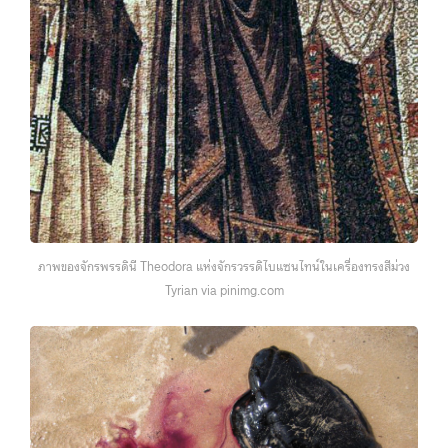
ภาพของจักรพรรดินี Theodora แห่งจักรวรรดิไบแซนไทน์ในเครื่องทรงสีม่วง
Tyrian via pinimg.com