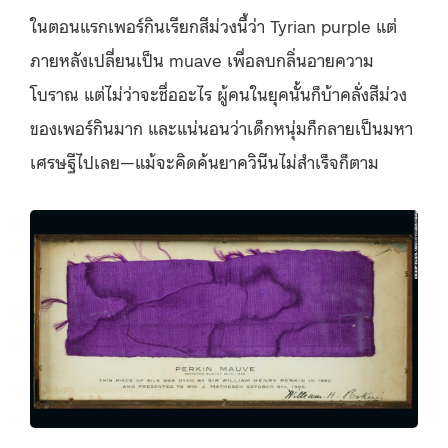
ในตอนแรกเพอร์กินเรียกสีม่วงนี้ว่า Tyrian purple แต่
ภายหลังเปลี่ยนเป็น muave เพื่อลบกลิ่นอายความ
โบราณ แต่ไม่ว่าจะชื่ออะไร ผู้คนในยุคนั้นก็บ้าคลั่งสีม่วง
ของเพอร์กินมาก และแน่นอนว่าเด็กหนุ่มก็กลายเป็นมหา
เศรษฐีไปเลย—แม้จะคิดค้นยาควินีนไม่สำเร็จก็ตาม