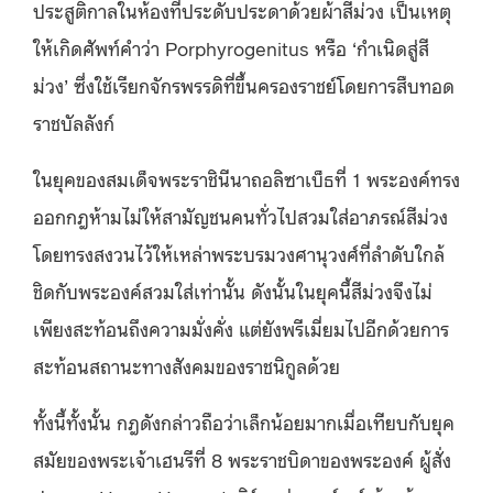
ประสูติกาลในห้องที่ประดับประดาด้วยผ้าสีม่วง เป็นเหตุ
ให้เกิดศัพท์คำว่า Porphyrogenitus หรือ ‘กำเนิดสู่สี
ม่วง’ ซึ่งใช้เรียกจักรพรรดิที่ขึ้นครองราชย์โดยการสืบทอด
ราชบัลลังก์
ในยุคของสมเด็จพระราชินีนาถอลิซาเบ็ธที่ 1 พระองค์ทรง
ออกกฎห้ามไม่ให้สามัญชนคนทั่วไปสวมใส่อาภรณ์สีม่วง
โดยทรงสงวนไว้ให้เหล่าพระบรมวงศานุวงศ์ที่ลำดับใกล้
ชิดกับพระองค์สวมใส่เท่านั้น ดังนั้นในยุคนี้สีม่วงจึงไม่
เพียงสะท้อนถึงความมั่งคั่ง แต่ยังพรีเมี่ยมไปอีกด้วยการ
สะท้อนสถานะทางสังคมของราชนิกูลด้วย
ทั้งนี้ทั้งนั้น กฎดังกล่าวถือว่าเล็กน้อยมากเมื่อเทียบกับยุค
สมัยของพระเจ้าเฮนรีที่ 8 พระราชบิดาของพระองค์ ผู้สั่ง