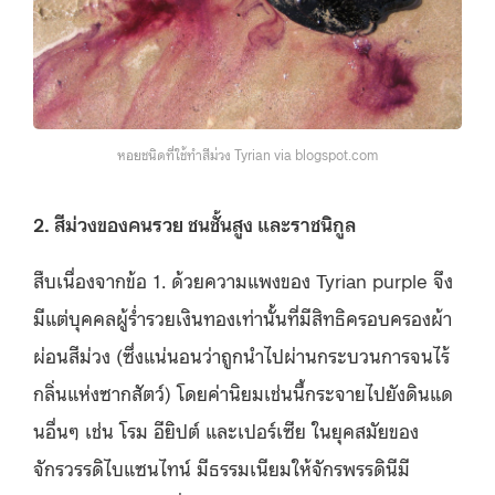
หอยชนิดที่ใช้ทำสีม่วง Tyrian via blogspot.com
2. สีม่วงของคนรวย ชนชั้นสูง และราชนิกูล
สืบเนื่องจากข้อ 1. ด้วยความแพงของ Tyrian purple จึง
มีแต่บุคคลผู้ร่ำรวยเงินทองเท่านั้นที่มีสิทธิครอบครองผ้า
ผ่อนสีม่วง (ซึ่งแน่นอนว่าถูกนำไปผ่านกระบวนการจนไร้
กลิ่นแห่งซากสัตว์) โดยค่านิยมเช่นนี้กระจายไปยังดินแด
นอื่นๆ เช่น โรม อียิปต์ และเปอร์เซีย ในยุคสมัยของ
จักรวรรดิไบแซนไทน์ มีธรรมเนียมให้จักรพรรดินีมี