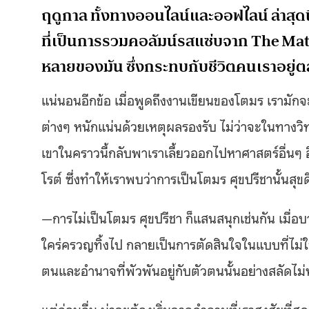
ฤดูกาล ทั้งทางออนไลน์และออฟไลน์ ล่าสุด
ที่เป็นการรวมคอลัมน์รสแซ่บจาก The Mat
หลายของมัน ซึ่งกระทบกับชีวิตคนเราอยู่
แน่นอนอีกข้อ เมื่อพูดถึงงานเขียนของโตมร เรามั
ต่างๆ หนักแน่นด้วยเหตุผลรองรับ ไม่ว่าจะในทางวิ
เขาในคราวนี้กลับพาเราเลี้ยวออกไปหาศาสตร์อื่นๆ 
โรต์ ซึ่งทำให้เราพบว่าการเป็นโตมร ศุขปรีชานั้นสุขด
—การไม่เป็นโตมร ศุขปรีชา ก็แสนสนุกเช่นกัน เมื่
ใคร่ครวญทิ้งไป กลายเป็นการตัดสินใจในแบบที่ไม่ใช
ตนและอำนาจที่พัวพันอยู่กับตัวตนนั้นอย่างสลัดไม่
แต่ก่อนอื่น น่าจะต้องเริ่มจากคำถามที่เราสงสัยที