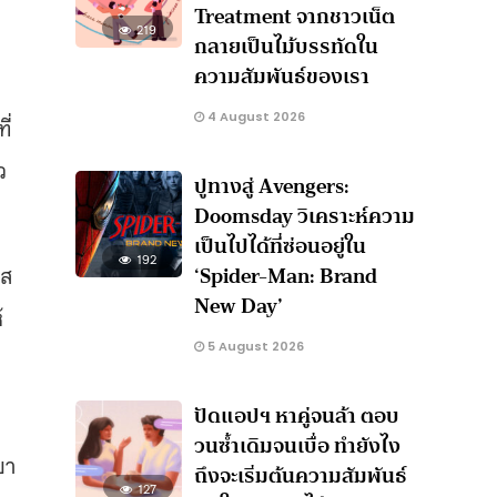
Treatment จากชาวเน็ต
219
กลายเป็นไม้บรรทัดใน
ความสัมพันธ์ของเรา
4 August 2026
ี่
ว
ปูทางสู่ Avengers:
Doomsday วิเคราะห์ความ
เป็นไปได้ที่ซ่อนอยู่ใน
192
‘Spider-Man: Brand
ศส
New Day’
้
5 August 2026
ปัดแอปฯ หาคู่จนล้า ตอบ
วนซ้ำเดิมจนเบื่อ ทำยังไง
ขา
ถึงจะเริ่มต้นความสัมพันธ์
127