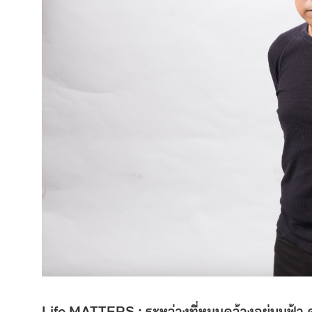
Life MATTERS : ระหว่างที่หมุนคว้างอยู่บนฟ้า ค