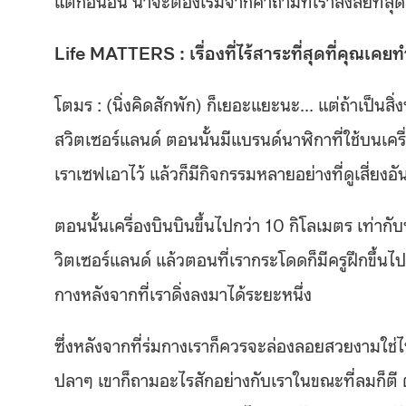
Life MATTERS : เรื่องที่ไร้สาระที่สุดที่คุณเคย
โตมร : (นิ่งคิดสักพัก) ก็เยอะแยะนะ… แต่ถ้าเป็นสิ่ง
สวิตเซอร์แลนด์ ตอนนั้นมีแบรนด์นาฬิกาที่ใช้บนเครื
เราเซฟเอาไว้ แล้วก็มีกิจกรรมหลายอย่างที่ดูเสี่ยงอ
ตอนนั้นเครื่องบินบินขึ้นไปกว่า 10 กิโลเมตร เท่าก
วิตเซอร์แลนด์ แล้วตอนที่เรากระโดดก็มีครูฝึกขึ้นไป
กางหลังจากที่เราดิ่งลงมาได้ระยะหนึ่ง
ซึ่งหลังจากที่ร่มกางเราก็ควรจะล่องลอยสวยงามใช่ไ
ปลาๆ เขาก็ถามอะไรสักอย่างกับเราในขณะที่ลมก็ตี ตอนนั