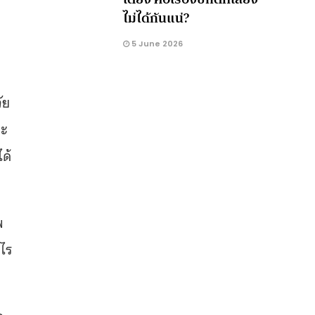
ไม่ได้กันแน่?
5 June 2026
ัย
ละ
ด้
พ
งไร
ก