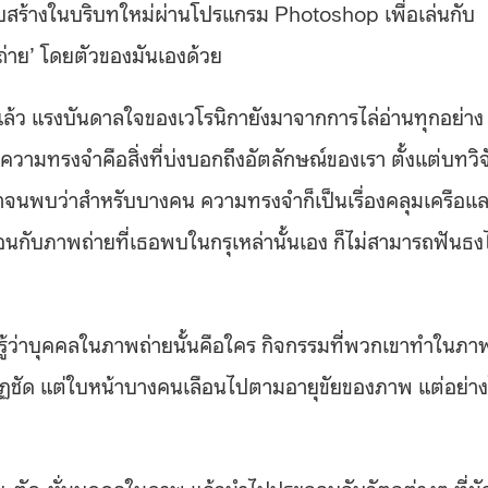
ร้างในบริบทใหม่ผ่านโปรแกรม Photoshop เพื่อเล่นกับ
าย’ โดยตัวของมันเองด้วย
ล้ว แรงบันดาลใจของเวโรนิกายังมาจากการไล่อ่านทุกอย่าง
าความทรงจำคือสิ่งที่บ่งบอกถึงอัตลักษณ์ของเรา ตั้งแต่บทวิจ
มาจนพบว่าสำหรับบางคน ความทรงจำก็เป็นเรื่องคลุมเครือแ
ือนกับภาพถ่ายที่เธอพบในกรุเหล่านั้นเอง ก็ไม่สามารถฟันธงไ
่รู้ว่าบุคคลในภาพถ่ายนั้นคือใคร กิจกรรมที่พวกเขาทำในภา
รากฏชัด แต่ใบหน้าบางคนเลือนไปตามอายุขัยของภาพ แต่อย่า
ะ-ตัด-หั่นบุคคลในภาพ แล้วนำไปประกอบกับวัตถุต่างๆ ที่มั