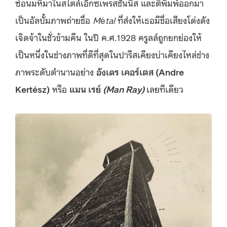
ซ้อนมหึมาในสไตล์เอ็กซเพรสชั่นนิส และตีพิมพ์ออกมา
เป็นอัลบั้มภาพถ่ายชื่อ
M
é
tal
ที่ส่งให้เธอมีชื่อเสียงโด่งดัง
เจิดจ้าในชั่วข้ามคืน ในปี ค.ศ.1928 ครูลล์ถูกยกย่องให้
เป็นหนึ่งในช่างภาพที่ดีที่สุดในปารีสเคียงบ่าเคียงไหล่ช่าง
ภาพระดับตำนานอย่าง
อังเดร
เคอร์เตส
(Andre
Kertész)
หรือ
แมน
เรย์
(Man Ray)
เลยทีเดียว