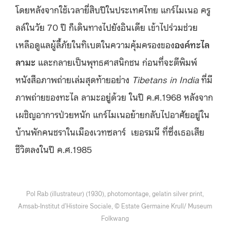
โดยหลังจากใช้เวลายี่สิบปีในประเทศไทย แกร์ไมเนอ ครู
ลล์ในวัย 70 ปี ก็เดินทางไปยังอินเดีย เข้าไปร่วมช่วย
เหลือดูแลผู้ลี้ภัยในทิเบตในความคุ้มครองของ
องค์ทะไล
ลามะ
และกลายเป็นพุทธศาสนิกชน ก่อนที่จะตีพิมพ์
หนังสือภาพถ่ายเล่มสุดท้ายอย่าง
Tibetans in India
ที่มี
ภาพถ่ายของทะไล ลามะอยู่ด้วย ในปี ค.ศ.1968 หลังจาก
เผชิญอาการป่วยหนัก แกร์ไมเนอย้ายกลับไปอาศัยอยู่ใน
บ้านพักคนชราในเมืองเวทซลาร์ เยอรมนี ที่ซึ่งเธอเสีย
ชีวิตลงในปี ค.ศ.1985
Pol Rab (illustrateur) (1930), photomontage, gelatin silver print,
Amsab-Institut d’Histoire Sociale, © Estate Germaine Krull/ Museum
Folkwang