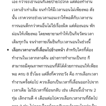
เอง กว่าจะเข้านอนก็เลยป้ายไปไกล แต่ต้องทำงาน
เวลาเช้าเท่าเดิม จนทำให้มีเวลานอนไม่เพียงพอ ดัง
นั้น เราควรกะช่วงเวลานอนเราให้พอดีกับเวลางาน
การนอนดึกกว่าคนอื่นไม่ใช่เรื่องผิด แต่ต้องนอน พัก
ผ่อนให้เพียงพอ โดยพยายามทำให้เป็นกิจวัตรเวลา
เดิมทุกวัน จนร่างกายเริ่มชินกับเวลานอนในช่วงนี้
เลือกเวลางานที่เลื่อนไปข้างหน้า
สำหรับใครที่ต้อง
ทำงานในเวลากลางคืน อย่างการทำงานเป็นกะ ก็
สามารถมีคุณภาพการนอนที่ดีได้ด้วยการนอนให้เพียง
พอ ครบ 8 ชั่วโมง แต่สิ่งที่ควรระวัง คือ การเลือกเวลา
ทำงานครั้งต่อไป ควรเลือกเป็นเวลาที่เลื่อนออกไปจาก
เวลาเดิม ไม่ใช่เวลาที่ย้อนกลับ เช่น เดือนนี้เข้างาน 2
ทุ่ม เลิกงานตี 4 เดือนต่อไปควรเลือกเวลางานที่ถัดไป
จาก 2 ทุ่ม ไม่ควรเลือกย้อนกลับมาเข้างานไวกว่าเดิม