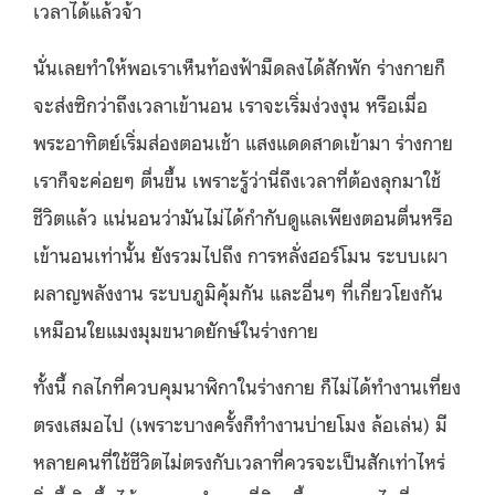
เวลาได้แล้วจ้า
นั่นเลยทำให้พอเราเห็นท้องฟ้ามืดลงได้สักพัก ร่างกายก็
จะส่งซิกว่าถึงเวลาเข้านอน เราจะเริ่มง่วงงุน หรือเมื่อ
พระอาทิตย์เริ่มส่องตอนเช้า แสงแดดสาดเข้ามา ร่างกาย
เราก็จะค่อยๆ ตื่นขึ้น เพราะรู้ว่านี่ถึงเวลาที่ต้องลุกมาใช้
ชีวิตแล้ว แน่นอนว่ามันไม่ได้กำกับดูแลเพียงตอนตื่นหรือ
เข้านอนเท่านั้น ยังรวมไปถึง การหลั่งฮอร์โมน ระบบเผา
ผลาญพลังงาน ระบบภูมิคุ้มกัน และอื่นๆ ที่เกี่ยวโยงกัน
เหมือนใยแมงมุมขนาดยักษ์ในร่างกาย
ทั้งนี้ กลไกที่ควบคุมนาฬิกาในร่างกาย ก็ไม่ได้ทำงานเที่ยง
ตรงเสมอไป (เพราะบางครั้งก็ทำงานบ่ายโมง ล้อเล่น) มี
หลายคนที่ใช้ชีวิตไม่ตรงกับเวลาที่ควรจะเป็นสักเท่าไหร่