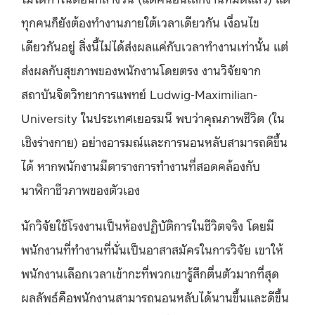
ทุกคนก็ยังต้องทำงานภายใต้เวลาเดียวกัน เงื่อนไข
เดียวกันอยู่ สิ่งนี้ไม่ได้ส่งผลแค่กับเวลาทำงานเท่านั้น แต่
ส่งผลกับสุขภาพของพนักงานโดยตรง งานวิจัยจาก
สถาบันจิตวิทยาการแพทย์ Ludwig-Maximilian-
University ในประเทศเยอรมนี พบว่าคุณภาพชีวิต (ใน
เชิงร่างกาย) อย่างอารมณ์และการนอนหลับสามารถดีขึ้น
ได้ หากพนักงานมีตารางการทำงานที่สอดคล้องกับ
นาฬิกาชีวภาพของตัวเอง
นักวิจัยใช้โรงงานเป็นห้องปฏิบัติการในชีวิตจริง โดยมี
พนักงานที่ทำงานที่นั่นเป็นอาสาสมัครในการวิจัย เขาให้
พนักงานเลือกเวลาเข้ากะที่พวกเขารู้สึกตื่นตัวมากที่สุด
ผลลัพธ์คือพนักงานสามารถนอนหลับได้นานขึ้นและดีขึ้น