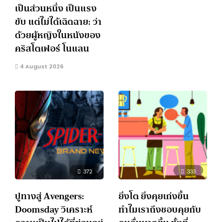
เป็นส่วนหนึ่ง เป็นแรง
ขับ แต่ไม่ได้เฉิดฉาย: ว่า
ด้วยผู้หญิงในหนังของ
คริสโตเฟอร์ โนแลน
4 August 2026
372
333
ปูทางสู่ Avengers:
ยิ่งโต ยิ่งคุยเก่งขึ้น
Doomsday วิเคราะห์
ทำไมเราถึงชอบคุยกับ