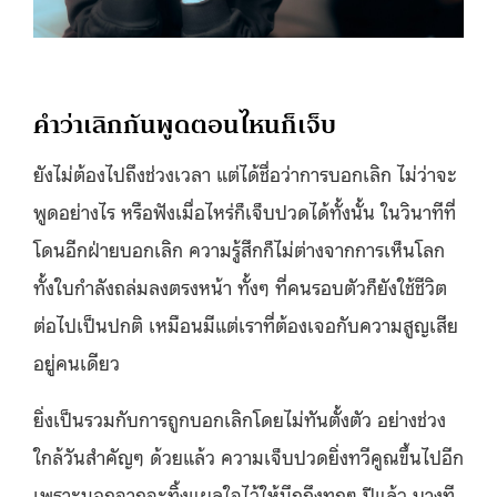
คำว่าเลิกกันพูดตอนไหนก็เจ็บ
ยังไม่ต้องไปถึงช่วงเวลา แต่ได้ชื่อว่าการบอกเลิก ไม่ว่าจะ
พูดอย่างไร หรือฟังเมื่อไหร่ก็เจ็บปวดได้ทั้งนั้น ในวินาทีที่
โดนอีกฝ่ายบอกเลิก ความรู้สึกก็ไม่ต่างจากการเห็นโลก
ทั้งใบกำลังถล่มลงตรงหน้า ทั้งๆ ที่คนรอบตัวก็ยังใช้ชีวิต
ต่อไปเป็นปกติ เหมือนมีแต่เราที่ต้องเจอกับความสูญเสีย
อยู่คนเดียว
ยิ่งเป็นรวมกับการถูกบอกเลิกโดยไม่ทันตั้งตัว อย่างช่วง
ใกล้วันสำคัญๆ ด้วยแล้ว ความเจ็บปวดยิ่งทวีคูณขึ้นไปอีก
เพราะนอกจากจะทิ้งแผลใจไว้ให้นึกถึงทุกๆ ปีแล้ว บางที