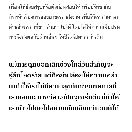
เพื่อนให้ช่วยสรุปหรือติวก่อนสอบให้ หรือปรึกษากับ
หัวหน้าเรื่องการขอขยายเวลาส่งงาน
เพื่อให้เราสามารถ
ผ่านช่วงเวลาที่ยากลำบากไปได้ โดยไม่ให้ความเจ็บปวด
ทางใจส่งผลกับด้านอื่นๆ ในชีวิตไปมากกว่าเดิม
แม้การถูกบอกเลิกช่วงใกล้วันสำคัญจะ
รู้สึกโหดร้าย แต่ก็อย่าปล่อยให้ความเศร้า
มาทำให้เราไม่มีความสุขกับช่วงเทศกาลที่
เราชอบนะ บางทีอาจเป็นจุดเริ่มต้นที่ทำให้
เราก้าวไปต่อไปอย่างเข้มแข็งกว่าเดิมก็ได้