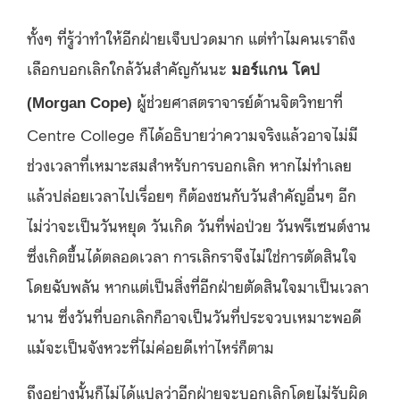
ทั้งๆ ที่รู้ว่าทำให้อีกฝ่ายเจ็บปวดมาก แต่ทำไมคนเราถึง
เลือกบอกเลิกใกล้วันสำคัญกันนะ
มอร์แกน โคป
ผู้ช่วยศาสตราจารย์ด้านจิตวิทยาที่
(Morgan Cope)
Centre College ก็ได้อธิบายว่าความจริงแล้วอาจไม่มี
ช่วงเวลาที่เหมาะสมสำหรับการบอกเลิก หากไม่ทำเลย
แล้วปล่อยเวลาไปเรื่อยๆ ก็ต้องชนกับวันสำคัญอื่นๆ อีก
ไม่ว่าจะเป็นวันหยุด วันเกิด วันที่พ่อป่วย วันพรีเซนต์งาน
ซึ่งเกิดขึ้นได้ตลอดเวลา การเลิกราจึงไม่ใช่การตัดสินใจ
โดยฉับพลัน หากแต่เป็นสิ่งที่อีกฝ่ายตัดสินใจมาเป็นเวลา
นาน ซึ่งวันที่บอกเลิกก็อาจเป็นวันที่ประจวบเหมาะพอดี
แม้จะเป็นจังหวะที่ไม่ค่อยดีเท่าไหร่ก็ตาม
ถึงอย่างนั้นก็ไม่ได้แปลว่าอีกฝ่ายจะบอกเลิกโดยไม่รับผิด