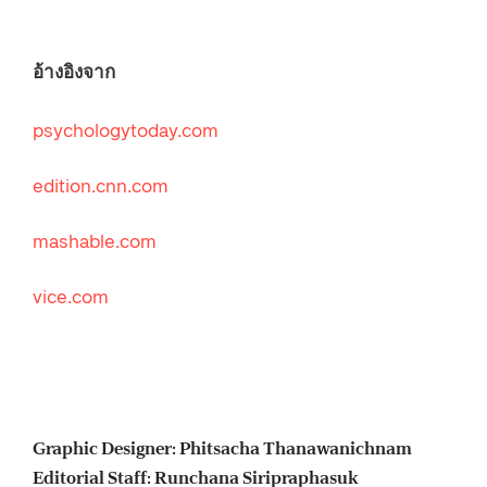
อ้างอิงจาก
psychologytoday.com
edition.cnn.com
mashable.com
vice.com
Graphic Designer: Phitsacha Thanawanichnam
Editorial Staff: Runchana Siripraphasuk