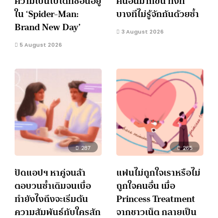
ความเป็นไปได้ที่ซ่อนอยู่
คนอื่นมากขึ้น ทั้งที่
ใน ‘Spider-Man:
บางทีไม่รู้จักกันด้วยซ้ำ
Brand New Day’
3 August 2026
5 August 2026
287
265
ปัดแอปฯ หาคู่จนล้า
แฟนไม่ถูกใจเราหรือไม่
ตอบวนซ้ำเดิมจนเบื่อ
ถูกใจคนอื่น เมื่อ
ทำยังไงถึงจะเริ่มต้น
Princess Treatment
ความสัมพันธ์กับใครสัก
จากชาวเน็ต กลายเป็น