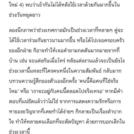
ใหม่ 4) พบว่าเข้ากันไม่ได้หลังใช้เวลาด้วยกันมากขึ้นใน
ช่วงวันหยุดยาว
ลองนึกภาพว่าช่วงเทศกาลมักเป็นช่วงเวลาที่หลายๆ คู่จะ
ได้ใช้เวลาร่วมกันยาวนานมากขึ้น หรือได้ไปเจอครอบครัว
ของอีกฝ่าย ก็อาจทำให้เจอคำถามกดดันมากมายจากที่
บ้าน เช่น จะแต่งกันเมื่อไหร่ หลังแต่งงานแล้วจะเป็นยังไง
ช่วงเวลานี้แหละที่ใครคนหนึ่งในความสัมพันธ์ กลับมาท
บทวนความรู้สึกของตัวเองอีกครั้ง ‘คนนี้คือคนที่ใช่จริง
ไหม’ หรือ ‘เราจะอยู่กับคนนี้ตลอดไปจริงเหรอ’ หากมีคำ
ตอบที่แน่ชัดแล้วว่าไม่ใช่ จากการแสดงความรักหรือการ
หาของขวัญจากที่เคยทำได้ง่ายๆ ก็กลายเป็นเรื่องลำบาก
ใจ ทำให้หลายคนเลือกที่จะตัดปัญหา ด้วยการบอกเลิกใน
ช่วงเวลานี้