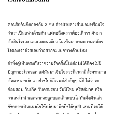
ตอนรักกันก็ตกลงกัน 2 คน ต่างฝ่ายต่างยินยอมพร้อมใจ
ว่าเราเป็นแฟนด้วยกัน แต่พอถึงคราวต้องเลิกรา ดันมา
ตัดสินใจเอง เออเองคนเดียว ไม่เห็นมาถามความสมัคร
ใจของเราด้วยเลยว่าอยากจะแยกทางด้วยไหม
ถ้าทั้งคู่เห็นตรงกันว่าความรักครั้งนี้ไปต่อไม่ได้ก็คงไม่มี
ปัญหาอะไรหรอก แต่มันน่าเจ็บใจตรงที่เวลามีตั้งมากมาย
ดันมาบอกเลิกเอาช่วงใกล้อีเวนต์สำคัญๆ นี่สิ ไม่ว่าจะ
ก่อนสอบ วันเกิด วันครบรอบ วันปีใหม่ คริสต์มาส หรือ
วาเลนไทน์ นอกจากจะถูกบอกเลิกแบบไม่ทันตั้งตัวแล้ว
ยังกลายเป็นแผลใจให้กลับมานึกถึงได้ทุกปี แทนที่จะได้