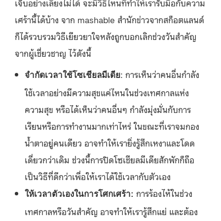
เจ็บอย่างเลี่ยงไม่ได้ จะมีวิธีไหนที่ทำให้เรารับมือกับความ
เศร้านี้ได้บ้าง จาก mashable สำนักข่าวจากสก็อตแลนด์
ก็ได้รวบรวมวิธีเยียวยาใจหลังถูกบอกเลิกช่วงวันสำคัญ
จากผู้เชี่ยวชาญ ไว้ดังนี้
: การเห็นว่าคนอื่นกำลัง
จำกัดเวลาใช้โซเชียลมีเดีย
ใช้เวลาอย่างมีความสุขแค่ไหนในช่วงเทศกาลแห่ง
ความสุข หรือได้เห็นว่าคนอื่นๆ กำลังมุ่งมั่นกับการ
เรียนหรือการทำงานมากเท่าไหร่ ในขณะที่เราจมกอง
น้ำตาอยู่คนเดียว อาจทำให้เรายิ่งรู้สึกเหงาและโดด
เดี่ยวกว่าเดิม ช่วงนี้การปิดโซเชียลมีเดียสักพักก็ถือ
เป็นวิธีที่ดีกว่าเพื่อให้เราได้ใช้เวลากับตัวเอง
การร้องไห้ในช่วง
ให้เวลาตัวเองในการโศกเศร้า:
เทศกาลหรือวันสำคัญ อาจทำให้เรารู้สึกแย่ และต้อง