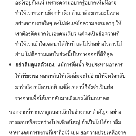
อะไรอยู่กันแน่ เพราะความอยากรู้อยากเห็นนี้อาจ
ทำให้เราทรมานยิ่งกว่าเดิม ถ้าเขาต้องการอะไรบาง
อย่างจากเราจริงๆ คงไม่ส่งแค่ข้อความธรรมดาๆ ให้
เราต้องคิดมากไปเองคนเดียว แต่คงเป็นข้อความที่
ทำให้เราเข้าใจเจตนาได้ทันที แต่ไม่ว่าอย่างไรการไม่
อ่าน ไม่ตีความเลยในช่วงนี้เป็นทางออกที่ดีที่สุด
แม้การดื่มน้ำ รับประทานอาหาร
อย่าลืมดูแลตัวเอง:
ให้เพียงพอ นอนหลับให้เต็มอิ่มจะไม่ช่วยให้จิตใจกลับ
มาร่าเริงเหมือนปกติ แต่สิ่งเหล่านี้ก็ยังจำเป็นต่อ
ร่างกายเพื่อให้เรากลับมาแข็งแรงได้ในอนาคต
นอกจากนี้หากเราถูกบอกเลิกในช่วงเวลาสำคัญๆ อย่าง
การสอบหรือระหว่างโปรเจ็กต์ใหญ่ ถ้าเป็นไปได้อย่าลืม
หาทางลดภาระงานที่เราถือไว้ เช่น ขอความช่วยเหลือจาก