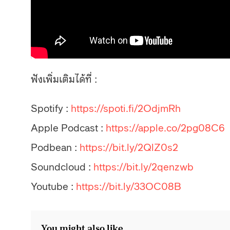
ฟังเพิ่มเติมได้ที่ :
Spotify :
https://spoti.fi/2OdjmRh
Apple Podcast :
https://apple.co/2pg08C6
Podbean :
https://bit.ly/2QlZ0s2
Soundcloud :
https://bit.ly/2qenzwb
Youtube :
https://bit.ly/33OC08B
You might also like