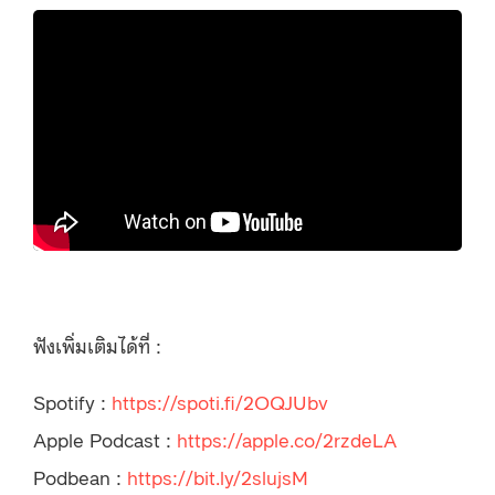
ฟังเพิ่มเติมได้ที่ :
Spotify :
https://spoti.fi/2OQJUbv
Apple Podcast :
https://apple.co/2rzdeLA
Podbean :
https://bit.ly/2slujsM