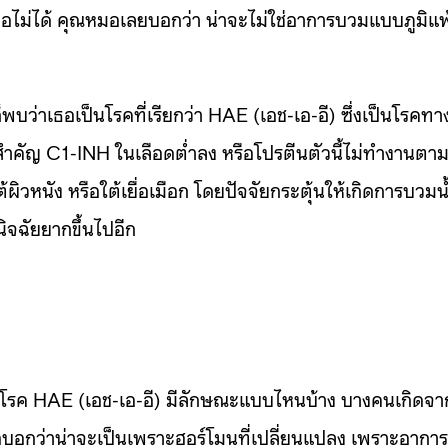
ไม่ได้ คุณหมอเลยบอกว่า น่าจะไม่ใช่อาการบวมแบบภูมิแพ
บว่าเธอเป็นโรคที่เรียกว่า HAE (เอช-เอ-อี) ซึ่งเป็นโรคทา
สำคัญ C1-INH ในเลือดต่ำลง หรือโปรตีนตัวนี้ไม่ทำงานตา
ต้ผิวหนัง หรือใต้เยื่อเมือก โดยปัจจัยกระตุ้นให้เกิดการบวมน
นิจฉัยยากขึ้นไปอีก
 โรค HAE (เอช-เอ-อี) มีลักษณะแบบไหนบ้าง บางคนเกิดจา
อกว่าน่าจะเป็นเพราะฮอร์โมนที่เปลี่ยนแปลง เพราะอาการ