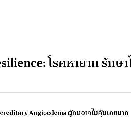
silience: โรคหายาก รักษาไ
 Hereditary Angioedema ผู้คนอาจไม่คุ้นเคยมาก