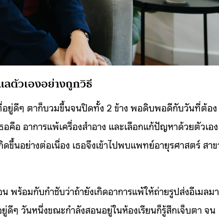
แลตัวเองอย่างถูกวิธี
อยู่ดีๆ ตาก็บวมขึ้นจนปิดทั้ง 2 ข้าง พอดิบพอดีกับวันที่ต้อง
ธอคือ อาการแพ้เครื่องสำอาง และเลือกแก้ปัญหาด้วยตัวเอง
ิดขึ้นอย่างต่อเนื่อง เธอจึงเข้าไปพบแพทย์อายุรศาสตร์ สาข
 พร้อมกับกำชับว่าถ้ายังเกิดอาการแพ้ให้ถ่ายรูปส่งอีเมลมา
ดีๆ วันหนึ่งขณะกำลังสอนอยู่ในห้องเรียนก็รู้สึกเจ็บตา จน