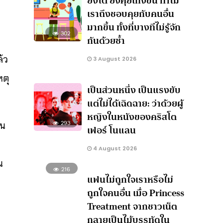
ยิ่งโต ยิ่งคุยเก่งขึ้น ทำไม
เราถึงชอบคุยกับคนอื่น
มากขึ้น ทั้งที่บางทีไม่รู้จัก
302
กันด้วยซ้ำ
ล้ว
3 August 2026
หตุ
เป็นส่วนหนึ่ง เป็นแรงขับ
แต่ไม่ได้เฉิดฉาย: ว่าด้วยผู้
หญิงในหนังของคริสโต
็น
293
เฟอร์ โนแลน
4 August 2026
น
216
แฟนไม่ถูกใจเราหรือไม่
ถูกใจคนอื่น เมื่อ Princess
Treatment จากชาวเน็ต
กลายเป็นไม้บรรทัดใน