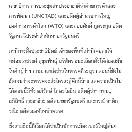
เลขาธิการ การประชุมสหประชาชาติว่าด้วยการค้าและ
การพัฒนา (UNCTAD) และอดีตผู้อำนวยการใหญ่
องค์การการค้าโลก (WTO) และกอบศักดิ์ ภูตระกูล อดีต
รัฐมนตรีประจำสำนักนายกรัฐมนตรี
มาที่ทางฝั่งประชาธิปัตย์ เจ้าของพื้นที่เก่าที่เคยส่งให้
หม่อมราชวงศ์ สุขุมพันธุ์ บริพัตร ชนะเลือกตั้งได้สองสมัย
ในศึกผู้ว่าฯ กทม. แหล่งข่าวในพรรคก็ระบุว่า ตอนนี้ยังไม่
ชัดเจนว่าจะพรรคจะส่งใครลงสู้ศึกนี้บ้าง แต่ความเป็นไป
ได้ตอนนี้มีทั้ง อภิรักษ์ โกษะโยธิน อดีตผู้ว่าฯ กทม.,
อภิสิทธิ์ เวชชาชีวะ อดีตนายกรัฐมนตรี และกรณ์ จาติก
วณิช อดีตรองหัวหน้าพรรค
ซึ่งสามชื่อนี้ก็เรียกได้ว่าเป็นนักการเมืองเบอร์ใหญ่ต้นๆ