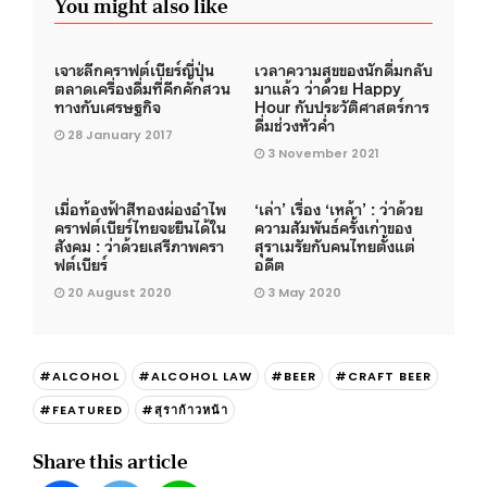
You might also like
เจาะลึกคราฟต์เบียร์ญี่ปุ่น
เวลาความสุขของนักดื่มกลับ
ตลาดเครื่องดื่มที่คึกคักสวน
มาแล้ว ว่าด้วย Happy
ทางกับเศรษฐกิจ
Hour กับประวัติศาสตร์การ
ดื่มช่วงหัวค่ำ
28 January 2017
3 November 2021
เมื่อท้องฟ้าสีทองผ่องอำไพ
‘เล่า’ เรื่อง ‘เหล้า’ : ว่าด้วย
คราฟต์เบียร์ไทยจะยืนได้ใน
ความสัมพันธ์ครั้งเก่าของ
สังคม : ว่าด้วยเสรีภาพครา
สุราเมรัยกับคนไทยตั้งแต่
ฟต์เบียร์
อดีต
20 August 2020
3 May 2020
#ALCOHOL
#ALCOHOL LAW
#BEER
#CRAFT BEER
#FEATURED
#สุราก้าวหน้า
Share this article