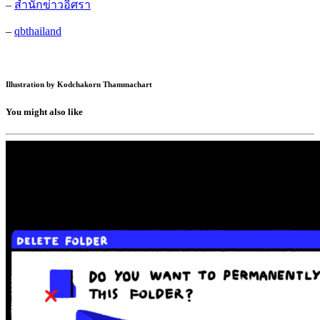
–
สำนักข่าวอิศรา
–
qbthailand
Illustration by Kodchakorn Thammachart
You might also like