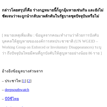
กล่าวโดยสรุปก็คือ ร่างกฎหมายนี้ก็ถูกอุ้มหายเช่นกัน และยังไม่
ชัดเจนว่าจะถูกนำกลับมาผลักดันในรัฐบาลชุดปัจจุบันหรือไม่
[ หมายเหตุเพิ่มเติม : ข้อมูลจากคณะทำงานว่าด้วยการบังคับ
บุคคลให้สูญหายขององค์การสหประชาชาติ (UN WGEID –
Working Group on Enforced or Involuntary Disappearances) ระบุ
ว่า ถึงปัจจุบันไทยมีคนที่ถูกบังคับให้สูญหายอย่างน้อย 86 ราย ]
อ้างอิงข้อมูลบางส่วนจาก
– ประชาไท [
1
] [
2
]
–
deepsouthwatch
–
บีบีซีไทย