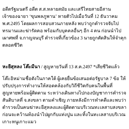
อดีตรัฐมนตรี อดีต ส.ส.หลายสมัย และเสรีไทยสายอีสาน
เจ้าของฉายา ‘ขุนพลภูพาน’ หายตัวไปเมื่อวันที่ 12 ธันวาคม
พ.ศ.2495 โดยผลการสอบสวนภายหลัง พบว่าถูกตำรวจจับไป
ทรมานและฆ่ารัดคอ พร้อมกับบุคคลอื่นๆ อีก 4 คน ก่อนนำไป
เผาศพที่ จ.กาญจนบุรี ตำรวจที่เกี่ยวข้อง 3 นายถูกตัดสินให้จำคุก
ตลอดชีวิต
หะยีสุหลง โต๊ะมีนา
/ สูญหายวันที่ 13 ส.ค.2497 *เสียชีวิตแล้ว
โต๊ะอิหม่ามชื่อดังในภาคใต้ ผู้เคยยื่นข้อเสนอต่อรัฐบาล 7 ข้อ ให้
ปรับปรุงการทำงานให้สอดคล้องกับวิถีชีวิตกับคนในพื้นที่
สูญหายพร้อมผู้ติดตาม ระหว่างเดินทางไปกองบัญชาการตำรวจ
สันติบาลที่ จ.สงขลา ตามคำเชิญ ภายหลังมีการทำคดีและพบว่า
ตำรวจเป็นคนฆ่าหะยีสุหลงและผู้ติดตามบริเวณทะเลสาบสงขลา
ก่อนจะคว้านท้องนำไปผูกกับแท่งปูน และทิ้งในทะเลสาบบริเวณ
เกาะหนูเกาะแมว