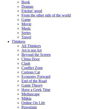
Book
Dramas
Frickin’ good
From the other side of the world
Game
Movie
Music
Series
Travel
Thinkers
All Thinkers
Art is not Art
Beyond the Screen
China Door
Clash
Conflict Zone
Curious Cat
Economy Forward
End of the Road
Game Theory
Have a Geek Time
Mediascape
Miikia
Online On Life
Powerism