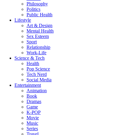
Philosophy
Politics
Public Health
Lifestyle
Art & Design
Mental Health
Sex Esteem
Sport
Relationship
Work-Life
Science & Tech
Health
Pop Science
Tech Nerd
Social Media
Entertainment
Animation
Book
Dramas
Game
K-POP
Movie
Music
Series
Travel