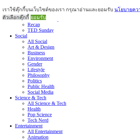
Brief
เราใช้คุ๊กกี้บนเว็บไซต์ของเรา กรุณาอ่านและยอมรับ
นโยบายความ
All Brief
ตัวเลือกคุ๊กกี้
ยอมรับ
Goods Morning
Recap
TED Sunday
Social
All Social
Art & Design
Business
Environment
Gender
Lifestyle
Philosophy
Politics
Public Health
Social Media
Science & Tech
All Science & Tech
Health
Pop Science
Tech Nerd
Entertainment
All Entertainment
Animation