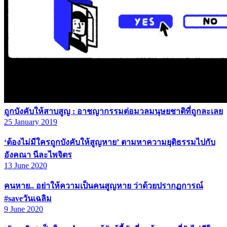
ถูกบังคับให้สาบสูญ : อาชญากรรมต่อมวลมนุษยชาติที่ถูกละเลย
25 January 2019
‘ต้องไม่มีใครถูกบังคับให้สูญหาย’ ตามหาความยุติธรรมไปกับ
อังคณา นีละไพจิตร
13 June 2020
คนหาย.. อย่าให้ความเป็นคนสูญหาย ว่าด้วยปรากฏการณ์
#saveวันเฉลิม
9 June 2020