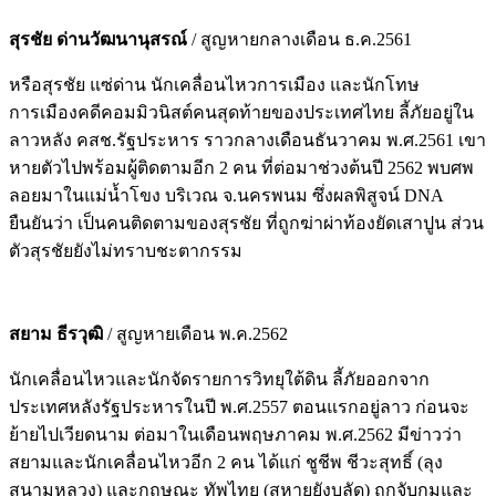
สุรชัย ด่านวัฒนานุสรณ์
/ สูญหายกลางเดือน ธ.ค.2561
หรือสุรชัย แซ่ด่าน นักเคลื่อนไหวการเมือง และนักโทษ
การเมืองคดีคอมมิวนิสต์คนสุดท้ายของประเทศไทย ลี้ภัยอยู่ใน
ลาวหลัง คสช.รัฐประหาร ราวกลางเดือนธันวาคม พ.ศ.2561 เขา
หายตัวไปพร้อมผู้ติดตามอีก 2 คน ที่ต่อมาช่วงต้นปี 2562 พบศพ
ลอยมาในแม่น้ำโขง บริเวณ จ.นครพนม ซึ่งผลพิสูจน์ DNA
ยืนยันว่า เป็นคนติดตามของสุรชัย ที่ถูกฆ่าผ่าท้องยัดเสาปูน ส่วน
ตัวสุรชัยยังไม่ทราบชะตากรรม
สยาม ธีรวุฒิ
/ สูญหายเดือน พ.ค.2562
นักเคลื่อนไหวและนักจัดรายการวิทยุใต้ดิน ลี้ภัยออกจาก
ประเทศหลังรัฐประหารในปี พ.ศ.2557 ตอนแรกอยู่ลาว ก่อนจะ
ย้ายไปเวียดนาม ต่อมาในเดือนพฤษภาคม พ.ศ.2562 มีข่าวว่า
สยามและนักเคลื่อนไหวอีก 2 คน ได้แก่ ชูชีพ ชีวะสุทธิ์ (ลุง
สนามหลวง) และกฤษณะ ทัพไทย (สหายยังบลัด) ถูกจับกุมและ