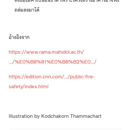
ถล่มลงมาได้
อ้างอิงจาก
https://www.rama.mahidol.ac.th/
…/%E0%B8%81%E0%B8%B2%E0…/
https://edition.cnn.com/…/public-fire-
safety/index.html
Illustration by Kodchakorn Thammachart