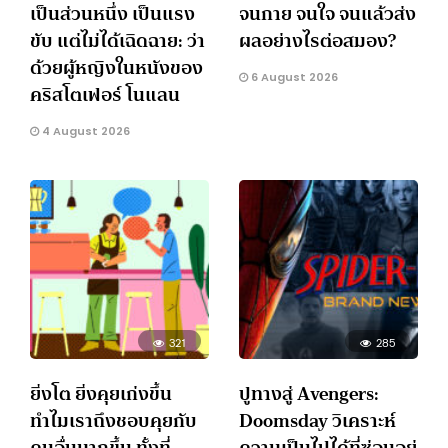
เป็นส่วนหนึ่ง เป็นแรง
จนกาย จนใจ จนแล้วส่ง
ขับ แต่ไม่ได้เฉิดฉาย: ว่า
ผลอย่างไรต่อสมอง?
ด้วยผู้หญิงในหนังของ
6 August 2026
คริสโตเฟอร์ โนแลน
4 August 2026
321
285
ยิ่งโต ยิ่งคุยเก่งขึ้น
ปูทางสู่ Avengers:
ทำไมเราถึงชอบคุยกับ
Doomsday วิเคราะห์
คนอื่นมากขึ้น ทั้งที่
ความเป็นไปได้ที่ซ่อนอยู่