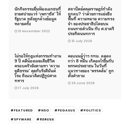
นักกิจกรรมยื่นฟ้องเอกชนที่
สถาปัตย์คณะราษฎร์กำลัง
ขายสปายแวร์ ‘เพกาซัส’ ให้
ถูกลบ? ว่าด้วยการแย่งชิง
รัฐบาล หลังถูกล้วงข้อมูล
พื้นที่ ความหมาย ความทรง
หลายครั้ง
จำ ของประชาธิปไตยบน
ถนนราชดำเนิน กับ ศ.ชาตรี
15 November 2022
ประกิตนนทการ
31 July 2026
ไม่รอให้กฎแห่งกรรมทำงาน
คะแนนผู้ว่าฯ กทม. ลดลง
9 ปี คดีน้องเมยเสียชีวิต
กว่า 8 หมื่น เกิดอะไรขึ้นกับ
ครอบครัวยังตามหา ‘ความ
พรรคประชาชน ในวันที่
ยุติธรรม’ คุยกับรังสิมันต์
แนวทางของ ‘พรรคส้ม’ ถูก
โรม ถึงแนวคิดปฏิรูปศาล
ตั้งคำถาม
ทหาร
29 June 2026
17 July 2026
#FEATURED
#NSO
#PEGASUS
#POLITICS
#SPYWARE
#สอดแนม