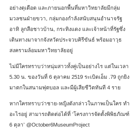
อย่างดุเดือด และภายนอกพื้นที่มหาวิทยาลัยมีกลุ่ม
มวลชนฝ่ายขวา, กลุ่มกองกำลังสนับสนุนอำนาจรัฐ
อาทิ ลูกสือชาวบ้าน, กระทิงแดง และเจ้าหน้าที่รัฐซึ่ง
เดินทางมาจากจังหวัดประจวบคิรีขันธ์ พร้อมอาวุธ
สงครามล้อมมหาวิทยาลัยอยู่
ไม่มีใครทราบว่าหนุ่มสาวทั้งคู่เป็นอย่างไร แต่ในเวลา
5.30 น. ของวันที่ 6 ตุลาคม 2519 ระเบิดเอ็ม .79 ถูกยิง
มาตกในสนามฟุตบอล และมีผู้เสียชีวิตทันที 4 ราย
หากใครทราบว่าชาย-หญิงดังกล่าวในภาพเป็นใคร ทำ
อะไรอยู่ สามารถติดต่อได้ที่ ‘โครงการจัดตั้งพิพิธภัณฑ์
6 ตุลา’ @October6MuseumProject