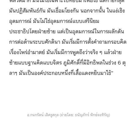
มันปฏิสัมพันธ์กัน มันเชื่อมโยงกัน นอกจากนั้น ในแง่เชิง
อุดมการณ์ มันไม่ใช่อุดมการณ์แบบเสรีนิยม
ประชาธิปไตยฝ่ายซ้าย แต่เป็นอุดมการณ์ในการผลักดัน
การต่อต้านระบบศักดินา มันเริ่มมีการตั้งคำถามกรอบคิด
เรื่องไพร่อำมาตย์ มันเริ่มมีการพูดถึงว่าจริง ๆ แล้วฝ่าย
ซ้ายแบบฐานคิดแบบจิตร ภูมิศักดิ์ที่มีอิทธิพลในช่วง 6 ตุ
ลาฯ มันเป็นองค์ประกอบหนึ่งที่เสื้อแดงหยิบมาใช้”
อ.กนกรัตน์ เลิศชูสกุล (ถ่ายโดย: ธนัญภัทร์ พิทย์จงหิรัญ)