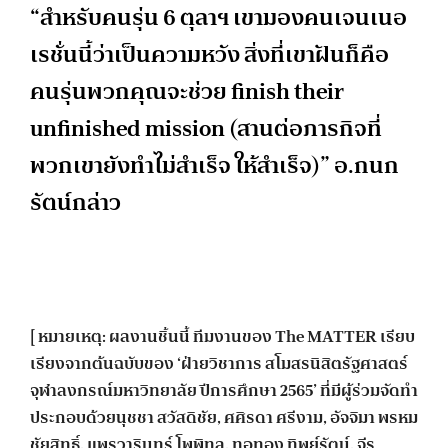
“สำหรับคนรุ่น 6 ตุลาฯ เขามองคนเจนเนอ
เรชั่นนี้ว่าเป็นความหวัง สิ่งที่เขาฝันก็คือ
คนรุ่นพวกคุณจะช่วย finish their
unfinished mission (สานต่อภารกิจที่
พวกเขายังทำไม่สำเร็จ ให้สำเร็จ)” อ.กนก
รัตน์กล่าว
[ หมายเหตุ: ผลงานชิ้นนี้ ทีมงานของ The MATTER เรียบ
เรียงจากต้นฉบับของ ‘ฝ่ายวิชาการ สโมสรนิสิตรัฐศาสตร์
จุฬาลงกรณ์มหาวิทยาลัย ปีการศึกษา 2565’ ที่มีผู้ร่วมจัดทำ
ประกอบด้วยนุชชา สวัสดิชัย, ศศิรดา ศรีงาม, อัจจิมา พรหม
ชัยสิทธิ์, แพรวารินทร์ โพพิทูล, ทอทอง ทิพย์รัตน์, จีร