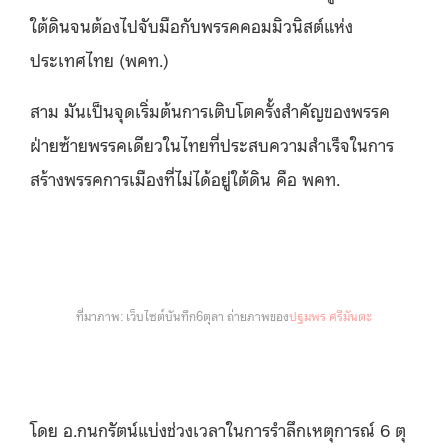
ใต้ดินจนต้องไปจับมือกับพรรคคอมมิวนิสต์แห่ง
ประเทศไทย (พคท.)
สาม มันเป็นจุดเริ่มต้นการเติบโตครั้งสำคัญของพรรค
ฝ่ายซ้ายพรรคเดียวในไทยที่ประสบความสำเร็จในการ
สร้างพรรคการเมืองที่ไม่ได้อยู่ใต้ดิน คือ พคท.
ที่มาภาพ: เว็บไซต์บันทึก6ตุลา ถ่ายภาพของ
ปฐมพร ศรีมันตะ
โดย อ.กนกรัตน์แบ่งช่วงเวลาในการรำลึกเหตุการณ์ 6 ตุ