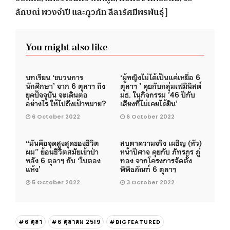
ลักษณ์ พวงจำปี และภูวภัท ลีลารัศมีพรพันธุ์ ]
You might also like
บทเรียน ‘ขบวนการ
‘ผู้หญิงไม่ได้เป็นแค่เหยื่อ 6
นักศึกษา’ จาก 6 ตุลาฯ ถึง
ตุลาฯ ’ คุยกับกลุ่มเฟมินิสต์
ยุคปัจจุบัน จะเดินต่อ
มธ. ในกิจกรรม ’46 ปีกับ
อย่างไร ให้ไปถึงเป้าหมาย?
เสียงที่ไม่เคยได้ยิน’
6 October 2022
6 October 2022
“มันคือจุดสูงสุดของชีวิต
สบตาความจริง เผชิญ (หัว)
ผม” ย้อนชีวิตสมัยเข้าป่า
หน้าปีศาจ คุยกับ ภัทรภร ภู่
หลัง 6 ตุลาฯ กับ ‘ใบตอง
ทอง จากโครงการจัดตั้ง
แห้ง’
พิพิธภัณฑ์ 6 ตุลาฯ
5 October 2022
3 October 2022
#6 ตุลา
#6 ตุลาคม 2519
#BIGFEATURED