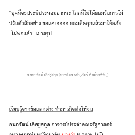
“ยุคนี้จะประนีประนอมยากนะ โลกนี้ไม่ได้ยอมรับการไม่
ปรับตัวสักอย่าง ขอแค่เออออ ยอมติดคุกแล้วมาให้อภัย
..ไม่พอแล้ว” เขาสรุป
อ.กนกรัตน์ เลิศชูสกุล (ภาพโดย ธนัญภัทร์ พิทย์จงหิรัญ)
เรียนรู้จากข้อแตกต่าง ทำภารกิจต่อให้จบ
กนกรัตน์ เลิศชูสกุล
อาจารย์ประจำคณะรัฐศาสตร์
จุฬาลงกรณ์มหาวิทยาลัย
มองว่า
6 ตุลาฯ ไม่ใช่