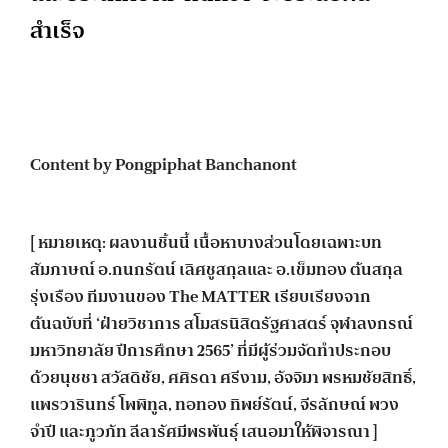
สำเร็จ
Content by Pongpiphat Banchanont
[ หมายเหตุ: ผลงานชิ้นนี้ เนื้อหาบางส่วนโดยเฉพาะบท
สัมภาษณ์ อ.กนกรัตน์ เลิศชูสกุลและ อ.เข็มทอง ต้นสกุล
รุ่งเรือง ทีมงานของ The MATTER เรียบเรียงจาก
ต้นฉบับที่ ‘ฝ่ายวิชาการ สโมสรนิสิตรัฐศาสตร์ จุฬาลงกรณ์
มหาวิทยาลัย ปีการศึกษา 2565’ ที่มีผู้ร่วมจัดทำประกอบ
ด้วยนุชชา สวัสดิชัย, ศศิรดา ศรีงาม, อัจจิมา พรหมชัยสิทธิ์,
แพรวารินทร์ โพพิทูล, ทอทอง ทิพย์รัตน์, จีรลักษณ์ พวง
จำปี และภูวภัท ลีลารัศมีพรพันธุ์ เสนอมาให้พิจารณา ]