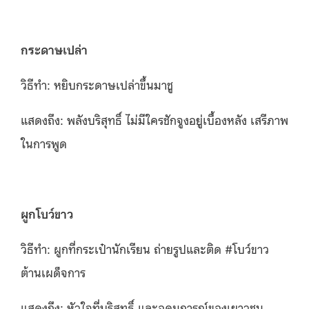
กระดาษเปล่า
วิธีทำ: หยิบกระดาษเปล่าขึ้นมาชู
แสดงถึง: พลังบริสุทธิ์ ไม่มีใครชักจูงอยู่เบื้องหลัง เสรีภาพ
ในการพูด
ผูกโบว์ขาว
วิธีทำ: ผูกที่กระเป๋านักเรียน ถ่ายรูปและติด #โบว์ขาว
ต้านเผด็จการ
แสดงถึง: หัวใจที่บริสุทธิ์ และอุดมการณ์ของเยาวชน