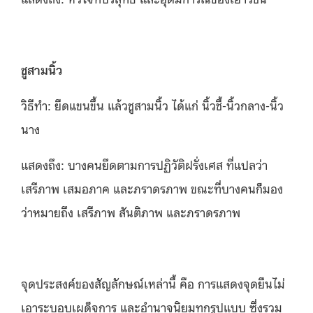
ชูสามนิ้ว
วิธีทำ: ยืดแขนขึ้น แล้วชูสามนิ้ว ได้แก่ นิ้วชี้-นิ้วกลาง-นิ้ว
นาง
แสดงถึง: บางคนยึดตามการปฏิวัติฝรั่งเศส ที่แปลว่า
เสรีภาพ เสมอภาค และภราดรภาพ ขณะที่บางคนก็มอง
ว่าหมายถึง เสรีภาพ สันติภาพ และภราดรภาพ
จุดประสงค์ของสัญลักษณ์เหล่านี้ คือ การแสดงจุดยืนไม่
เอาระบอบเผด็จการ และอำนาจนิยมทุกรูปแบบ ซึ่งรวม