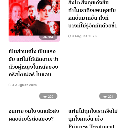
ยิ่งโต ยิ่งคุยเก่งขึ้น
ทำไมเราถึงชอบคุยกับ
คนอื่นมากขึ้น ทั้งที่
บางทีไม่รู้จักกันด้วยซ้ำ
3 August 2026
314
เป็นส่วนหนึ่ง เป็นแรง
ขับ แต่ไม่ได้เฉิดฉาย: ว่า
ด้วยผู้หญิงในหนังของ
คริสโตเฟอร์ โนแลน
4 August 2026
225
221
จนกาย จนใจ จนแล้วส่ง
แฟนไม่ถูกใจเราหรือไม่
ผลอย่างไรต่อสมอง?
ถูกใจคนอื่น เมื่อ
Princess Treatment