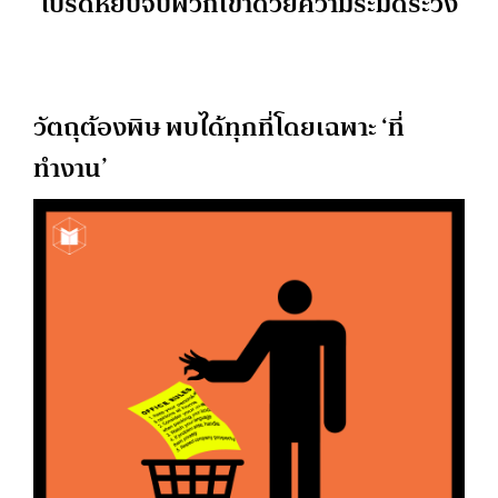
‘โปรดหยิบจับพวกเขาด้วยความระมัดระวัง’
วัตถุต้องพิษ พบได้ทุกที่โดยเฉพาะ ‘ที่
ทำงาน’